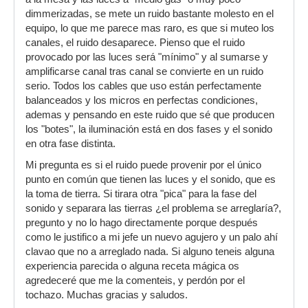
dimmerizadas, se mete un ruido bastante molesto en el
equipo, lo que me parece mas raro, es que si muteo los
canales, el ruido desaparece. Pienso que el ruido
provocado por las luces será "mínimo" y al sumarse y
amplificarse canal tras canal se convierte en un ruido
serio. Todos los cables que uso están perfectamente
balanceados y los micros en perfectas condiciones,
ademas y pensando en este ruido que sé que producen
los "botes", la iluminación está en dos fases y el sonido
en otra fase distinta.
Mi pregunta es si el ruido puede provenir por el único
punto en común que tienen las luces y el sonido, que es
la toma de tierra. Si tirara otra "pica" para la fase del
sonido y separara las tierras ¿el problema se arreglaría?,
pregunto y no lo hago directamente porque después
como le justifico a mi jefe un nuevo agujero y un palo ahí
clavao que no a arreglado nada. Si alguno teneis alguna
experiencia parecida o alguna receta mágica os
agredeceré que me la comenteis, y perdón por el
tochazo. Muchas gracias y saludos.