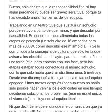
Bueno, sólo decirte que la responsabilidad final si hay
algún percance (y puede ser grave) será tuya, porque tú
has decidido anular las tierras de los equipos.
Trabajando en un teatro tuve que sustituir un schucko
porque estuvo a punto de quemarse, y que descubrí por
casualidad. En concreto el que alimentaba todas las
etapas de potencia (un schucko de 16 amperios para
más de 7000W, como descubrí ese mismo día ...) Se lo
comuniqué a la concejalía de cultura, que sólo tenía que
avisar a los electricistas del ayto. para hacer el apaño en
una tarde (el cuadro contaba con una fase, pero las
etapas estaban todas conectadas al mismo schucko,
con lo que sólo había que tirar otra línea unos 5 metros).
Desde ese día empecé a trabajar con la mitad del equipo
apagado. Unos meses después (por supuesto no había
sido posible hacer venir a los electricistas en ese tiempo)
decidieron solucionar los problemas (ése no era el único,
obviamente) sustituyendo al equipo técnico.
Ni que decir tiene que el día que me comunicaron que ya
no trabajaba allí, fui hasta el teatro para dejar las etapas