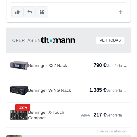
OFERTAS EN
VER TODAS
790 €
Behringer X32 Rack
Ver oferta
→
1.385 €
Behringer WING Rack
Ver oferta
→
-32%
Behringer X-Touch
217 €
320 €
Ver oferta
→
Compact
Enlaces de afiliación