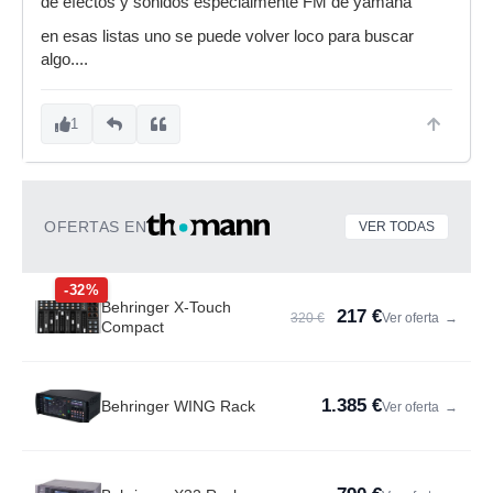
de efectos y sonidos especialmente FM de yamaha
en esas listas uno se puede volver loco para buscar
algo....
1
OFERTAS EN
VER TODAS
-32%
Behringer X-Touch
217 €
320 €
Ver oferta
→
Compact
1.385 €
Behringer WING Rack
Ver oferta
→