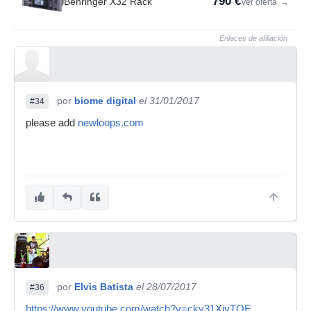
790 €
Behringer X32 Rack
Ver oferta
→
Enlaces de afiliación
por
biome digital
el 31/01/2017
#34
please add
newloops.com
por
Elvis Batista
el 28/07/2017
#36
https://www.youtube.com/watch?v=cky31XjvTQE