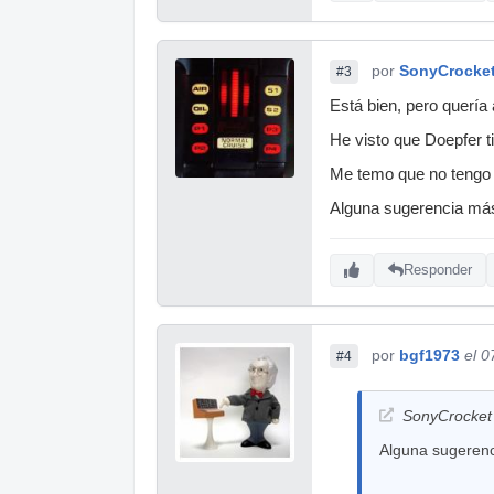
por
SonyCrocke
#3
Está bien, pero quería 
He visto que Doepfer 
Me temo que no tengo
Alguna sugerencia má
Responder
por
bgf1973
el 0
#4
SonyCrocket 
Alguna sugeren