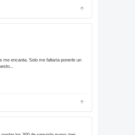
s me encanta. Solo me faltaría ponerle un
esto...
rondar los 300 de segunda mano: tres