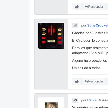
Responder
por
SonyCrocke
#8
Gracias por vuestras 
El Cyclodon lo conocía 
Pero los que realmente
adaptador CV a MIDI po
Alguno ha probado los
Un saludo a todos
Responder
por
Ran
el 10/06
#9
Yo estaba en las mism