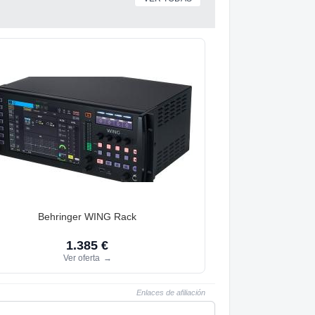
Behringer WING Rack
1.385 €
Ver oferta
→
Enlaces de afiliación