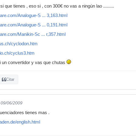
 que tienes , eso si , con 300€ no vas a ningún lao .........
are.com/Analogue-S ... 3,163.html
are.com/Analogue-S ... 0,191.html
re.com/Manikin-Sc ... r,357.html
us.ch/cyclodon.htm
io.ch/cyclus3.htm
i un convertidor y vas que chutas
Citar
l 09/06/2009
cuenciadores tienes mas .
aden.de/english.html