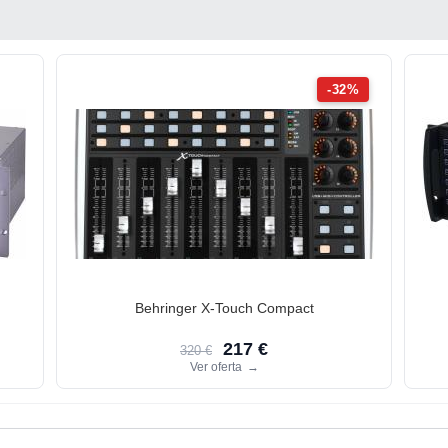
-32%
Behringer X-Touch Compact
217 €
320 €
Ver oferta
→