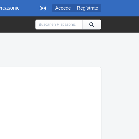

rcasonic
Accede
Regístrate