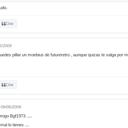
udo.
Citar
06/2009
des pillar un moebius de futureretro , aunque quizas te salga por ma
Citar
l 09/06/2009
amigo Bgf1973 .....
mal lo tienes ....