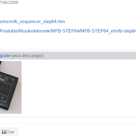
7/06/2009
de/es/mfb_sequencer_step64.htm
de/Produkte/Musikelektronik/MFB-STEP64/MFB-STEP64_e/mfb-step6
ogúate
para descargar)
Citar