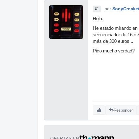
por
SonyCrocke
#1
Hola.
He estado mirando en l
secuenciador de 16 o 3
más de 300 euros...
Pido mucho verdad?
Responder
OFERTAS EN