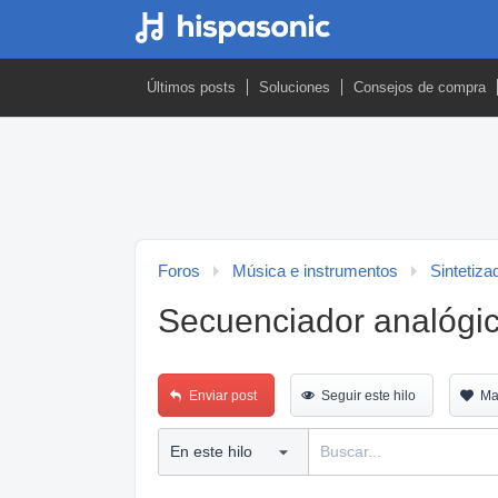
Últimos posts
Soluciones
Consejos de compra
Foros
Música e instrumentos
Sintetiza
Secuenciador analógic
Enviar post
Seguir este hilo
Ma