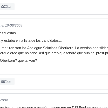
Citar
t
el 10/06/2009
respuestas.
y estaba en la lista de los candidatos...
 me tiran son los Analogue Solutions Oberkorn. La versión con slider
rque creo que no tiene. Asi que creo que tendré que subir el presupu
 Oberkorn? que tal van?
Citar
/2009
as hace unos meses y acabé optando por un DSI Evolver que puede 