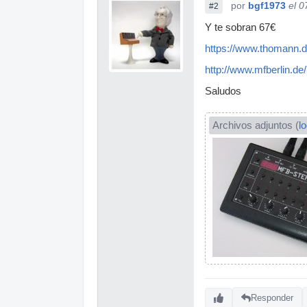
por
bgf1973
el 0
#2
Y te sobran 67€
https://www.thomann.
http://www.mfberlin.
Saludos
Archivos adjuntos (
l
Responder