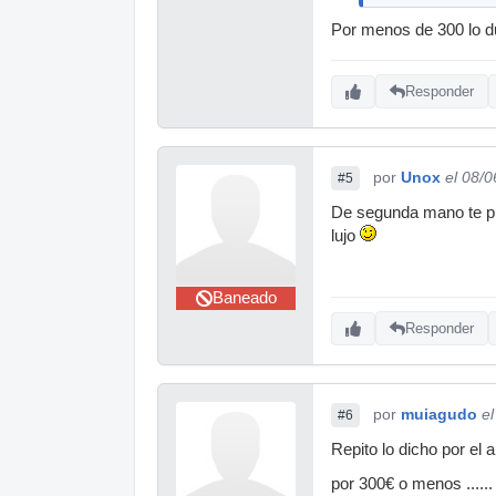
Por menos de 300 lo d
Responder
por
Unox
el 08/
#5
De segunda mano te pue
lujo
Baneado
Responder
por
muiagudo
e
#6
Repito lo dicho por el 
por 300€ o menos ...... 