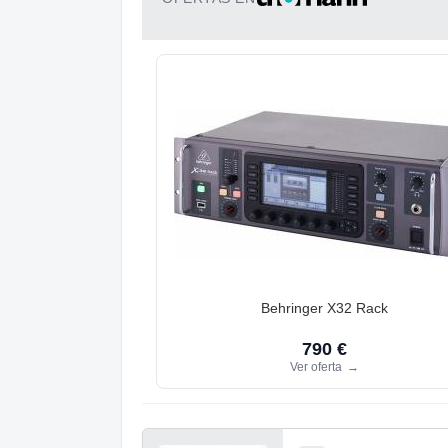
Behringer X32 Rack
790 €
Ver oferta
→