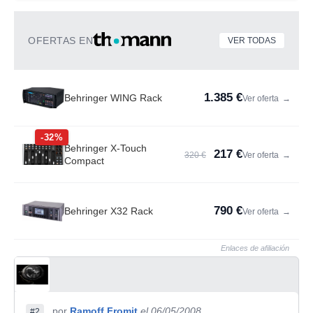
OFERTAS EN
VER TODAS
1.385 €
Behringer WING Rack
Ver oferta
→
-32%
Behringer X-Touch
217 €
320 €
Ver oferta
→
Compact
790 €
Behringer X32 Rack
Ver oferta
→
Enlaces de afiliación
por
Ramoff Fromit
el 06/05/2008
#2