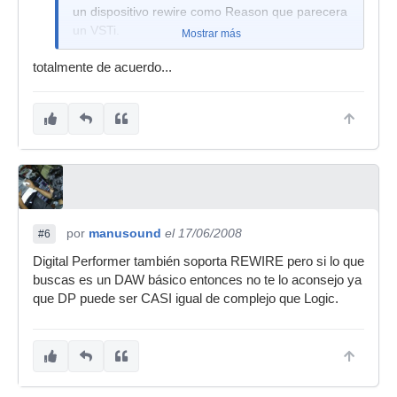
un dispositivo rewire como Reason que parecera
un VSTi.
Mostrar más
Solo te costara 35€, vale la pena. O prueba la
totalmente de acuerdo...
demo, que no tiene ruidos raros ni nada, y te
permite salvar yexportar proyectos todo lo que
quieras (aunque cada vez que lo ejecutas te pide
que seas majo y te registres
)
por
manusound
el 17/06/2008
#6
Digital Performer también soporta REWIRE pero si lo que
buscas es un DAW básico entonces no te lo aconsejo ya
que DP puede ser CASI igual de complejo que Logic.