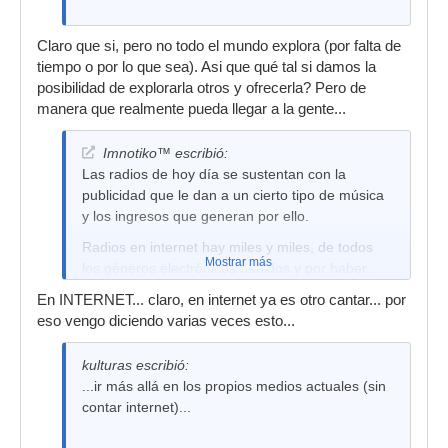
Claro que si, pero no todo el mundo explora (por falta de
tiempo o por lo que sea). Asi que qué tal si damos la
posibilidad de explorarla otros y ofrecerla? Pero de
manera que realmente pueda llegar a la gente...
Imnotiko™ escribió:
Las radios de hoy día se sustentan con la
publicidad que le dan a un cierto tipo de música
y los ingresos que generan por ello.
Radios en internet hay miles y miles, de todos
Mostrar más
los géneros electrónicos habidos y por haber,
desde los géneros mas Under, hasta los mas
En INTERNET... claro, en internet ya es otro cantar... por
pastel...si esa gente a la que te refieres no
eso vengo diciendo varias veces esto...
explora, las radios no tienen la culpa.
kulturas escribió:
...ir más allá en los propios medios actuales (sin
contar internet)...