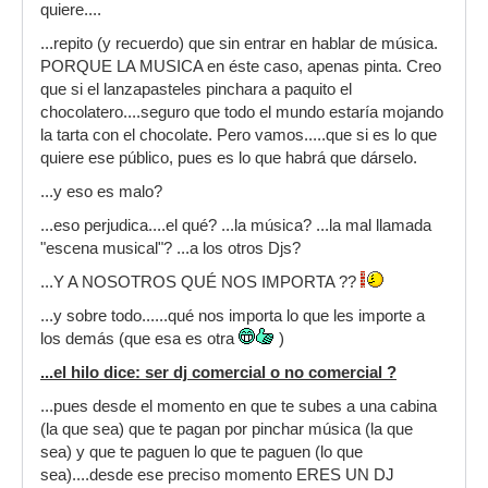
quiere....
...repito (y recuerdo) que sin entrar en hablar de música.
PORQUE LA MUSICA en éste caso, apenas pinta. Creo
que si el lanzapasteles pinchara a paquito el
chocolatero....seguro que todo el mundo estaría mojando
la tarta con el chocolate. Pero vamos.....que si es lo que
quiere ese público, pues es lo que habrá que dárselo.
...y eso es malo?
...eso perjudica....el qué? ...la música? ...la mal llamada
"escena musical"? ...a los otros Djs?
...Y A NOSOTROS QUÉ NOS IMPORTA ??
...y sobre todo......qué nos importa lo que les importe a
los demás (que esa es otra
)
...el hilo dice: ser dj comercial o no comercial ?
...pues desde el momento en que te subes a una cabina
(la que sea) que te pagan por pinchar música (la que
sea) y que te paguen lo que te paguen (lo que
sea)....desde ese preciso momento ERES UN DJ