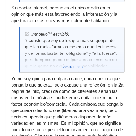
Sin contar internet, porque es el único medio en mi
opinión que más esta favoreciendo la información y la
apertura a cosas nuevas musicalmente hablando...
Imnotiko™ escribió:
Y conste que soy de los que mas se quejan de
que las radio-fórmulas meten lo que les interesa
y de forma bastante "obligatoria" y "a la fuerza",
pero tampoco puedo culpar a esas emisoras de
que la gente no explore otras posibilidades,
Mostrar más
sencillamente porque no lo hacen por que no
Yo no soy quien para culpar a nadie, cada emisora que
quieren, no creo que cada vez que busquen en
ponga lo que quiera... solo expuse una reflexión (en la 2a
google radio de música underground, les salte
página del hilo, creo) de cómo de diferentes serían las
un antivirus, se les cierre el navegador, o les de
cosas en la música si pudiésemos quitar o disminuir el
un pantallazo azul...pienso.
factor económico/comercial. Cada emisora que ponga lo
que quiera o les funcione (libertad una vez más), pero
sería estupendo que pudiésemos disponer de más
variedad en las mismas. Es mi opinión, que no significa
por ello que no respete el funcionamiento o el negocio de