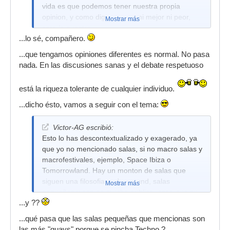
vida es que podemos tener nuestra propia
opinion, y como digo no sera ni mejor ni peor,
Mostrar más
sera la nuestra.
...lo sé, compañero.
...que tengamos opiniones diferentes es normal. No pasa
nada. En las discusiones sanas y el debate respetuoso
está la riqueza tolerante de cualquier individuo.
...dicho ésto, vamos a seguir con el tema:
Victor-AG escribió:
Esto lo has descontextualizado y exagerado, ya
que yo no mencionado salas, si no macro salas y
macrofestivales, ejemplo, Space Ibiza o
Tomorrowland. Hay un monton de salas que
siguen una filosofia underground, salas
Mostrar más
pequeñas y con no mucho publico, osea que su
...y ??
dueño no creo que sea millonario, pero en su dia
aposto por esta filosofia de ver la musica y
...qué pasa que las salas pequeñas que mencionas son
muchas de ellas se han mantenido muchos
las más "guays" porque se pincha Techno ?