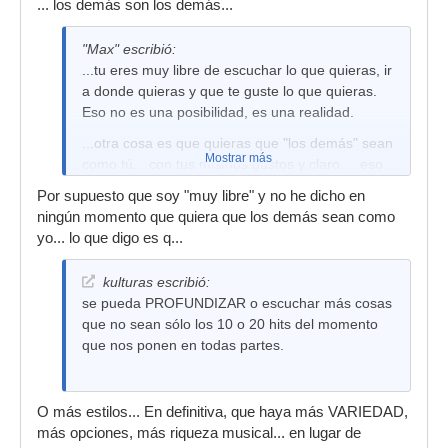
... los demás son los demás...
"Max" escribió:
...tu eres muy libre de escuchar lo que quieras, ir
a donde quieras y que te guste lo que quieras.
Eso no es una posibilidad, es una realidad.
...otra cosa es que quieras que "los demás" sean
Mostrar más
como tú....con tus mismos gustos y claro.....eso
es imposible.
Por supuesto que soy "muy libre" y no he dicho en
ningún momento que quiera que los demás sean como
yo... lo que digo es q...
kulturas escribió:
se pueda PROFUNDIZAR o escuchar más cosas
que no sean sólo los 10 o 20 hits del momento
que nos ponen en todas partes.
O más estilos... En definitiva, que haya más VARIEDAD,
más opciones, más riqueza musical... en lugar de