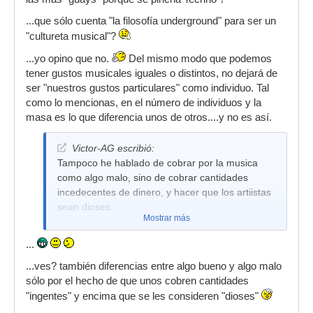
años, a pesar de no estar nunca llenas ni de
...que sólo cuenta "la filosofía underground" para ser un
llevar a super artistas famosos.
"cultureta musical"?
...yo opino que no.
Del mismo modo que podemos
tener gustos musicales iguales o distintos, no dejará de
ser "nuestros gustos particulares" como individuo. Tal
como lo mencionas, en el número de individuos y la
masa es lo que diferencia unos de otros....y no es así.
Victor-AG escribió:
Tampoco he hablado de cobrar por la musica
como algo malo, sino de cobrar cantidades
incedecentes de dinero, y hacer que los artiistas
sean dioses.
Mostrar más
...
...ves? también diferencias entre algo bueno y algo malo
sólo por el hecho de que unos cobren cantidades
"ingentes" y encima que se les consideren "dioses"