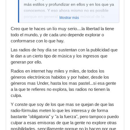
más estilos y profundizar en ellos y en los que ya
conocemos. Y eso ahora mismo no es posible
porque en general la variedad músical de la
Mostrar más
radio por ejemplo es bastante limitada
Creo que te haces un lío muy serio....la libertad la tiene
todo el mundo, y de cada uno depende explorar o
conformarse con lo que hay.
Las radios de hoy día se sustentan con la publicidad que
le dan a un cierto tipo de música y los ingresos que
generan por ello.
Radios en internet hay miles y miles, de todos los
géneros electrónicos habidos y por haber, desde los
géneros mas Under, hasta los mas pastel...si esa gente
a la que te refieres no explora, las radios no tienen la
culpa.
Y conste que soy de los que mas se quejan de que las
radio-fórmulas meten lo que les interesa y de forma
bastante "obligatoria" y "a la fuerza", pero tampoco puedo
culpar a esas emisoras de que la gente no explore otras
posibilidades, sencillamente porque no lo hacen por que