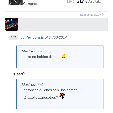
217 €
320 €
Ver oferta
→
Compact
Enlaces de afiliación
por
Yurvensis
el 24/09/2014
#47
"Max" escribió:
...pero no habías dicho...
... el qué?
"Max" escribió:
...entonces quiénes son "los demás" ?
...tú.....ellos...nosotros?