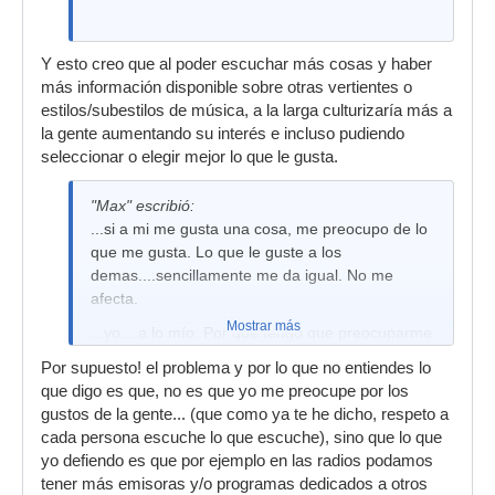
Y esto creo que al poder escuchar más cosas y haber
más información disponible sobre otras vertientes o
estilos/subestilos de música, a la larga culturizaría más a
la gente aumentando su interés e incluso pudiendo
seleccionar o elegir mejor lo que le gusta.
"Max" escribió:
...si a mi me gusta una cosa, me preocupo de lo
que me gusta. Lo que le guste a los
demas....sencillamente me da igual. No me
afecta.
Mostrar más
...yo....a lo mío. Por qué tengo que preocuparme
por los gustos de "los demás" ??
Por supuesto! el problema y por lo que no entiendes lo
que digo es que, no es que yo me preocupe por los
gustos de la gente... (que como ya te he dicho, respeto a
cada persona escuche lo que escuche), sino que lo que
yo defiendo es que por ejemplo en las radios podamos
tener más emisoras y/o programas dedicados a otros