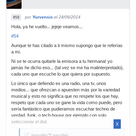
por
Yurvensis
el 24/09/2014
#58
Hola, ya he vuelto... jejeje veamos...
#54
Aunque te has citado a ti mismo supongo que te referías
a mi.
Ni se te ocurra quitarle la emisora a tu hermana! yo
jamás he dicho eso... (tal vez se me ha malinterpretado),
cada uno que escuche lo que quiera por supuesto.
Lo único que defiendo es una radio, una tv, unos
medios... que ofrezcan o apuesten más por la variedad
musical y esto no significa que no respete los que hay,
respeto que cada uno se gane la vida como puede, pero
sería fantástico que pudieramos escuchar techno de
verdad, funk, o tech-house por ejemplo con solo
seleccionar el dial.
X
Imnotiko™ escribió: