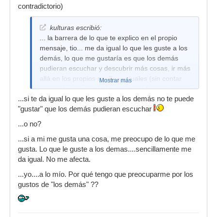
contradictorio)
kulturas escribió:
... la barrera de lo que te explico en el propio
mensaje, tio... me da igual lo que les guste a los
demás, lo que me gustaría es que los demás
pudieran escuchar y descubrir más cosas, ir más
allá en los propios medios actuales (sin contar
Mostrar más
internet), creo que lo he explicado bastante bien
...si te da igual lo que les guste a los demás no te puede
antes... y si, claro que me preocupa, porque
"gustar" que los demás pudieran escuchar
viendo lo que suena por todas partes y lo que
triunfa a nivel general... la cultura musical me
...o no?
parece que no es muy alta, la verdad.
...si a mi me gusta una cosa, me preocupo de lo que me
gusta. Lo que le guste a los demas....sencillamente me
da igual. No me afecta.
...yo....a lo mío. Por qué tengo que preocuparme por los
gustos de "los demás" ??