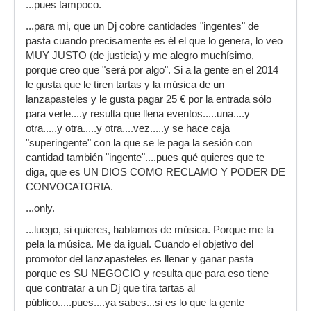
...pues tampoco.
...para mi, que un Dj cobre cantidades "ingentes" de
pasta cuando precisamente es él el que lo genera, lo veo
MUY JUSTO (de justicia) y me alegro muchísimo,
porque creo que "será por algo". Si a la gente en el 2014
le gusta que le tiren tartas y la música de un
lanzapasteles y le gusta pagar 25 € por la entrada sólo
para verle....y resulta que llena eventos.....una....y
otra.....y otra.....y otra....vez.....y se hace caja
"superingente" con la que se le paga la sesión con
cantidad también "ingente"....pues qué quieres que te
diga, que es UN DIOS COMO RECLAMO Y PODER DE
CONVOCATORIA.
...only.
...luego, si quieres, hablamos de música. Porque me la
pela la música. Me da igual. Cuando el objetivo del
promotor del lanzapasteles es llenar y ganar pasta
porque es SU NEGOCIO y resulta que para eso tiene
que contratar a un Dj que tira tartas al
público.....pues....ya sabes...si es lo que la gente