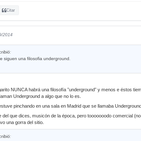
Citar
9/2014
ribió:
e siguen una filosofia underground.
 garito NUNCA habrá una filosofía "underground" y menos e éstos tiem
laman Underground a algo que no lo es.
90 estuve pinchando en una sala en Madrid que se llamaba Undergroun
te del que dices, musicón de la época, pero tooooooodo comercial (no 
o una gorra del sitio.
ribió: