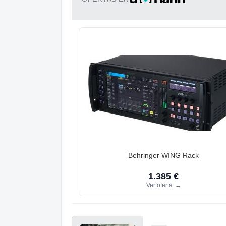
Behringer WING Rack
1.385 €
Ver oferta
→