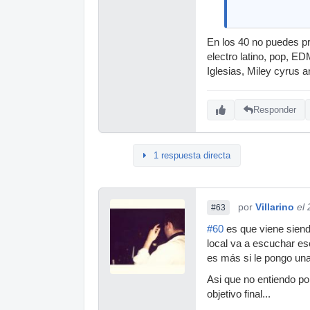
En los 40 no puedes pr
electro latino, pop, E
Iglesias, Miley cyrus 
Responder
1 respuesta directa
por
Villarino
el
#63
#60
es que viene siend
local va a escuchar es
es más si le pongo una
Asi que no entiendo p
objetivo final...