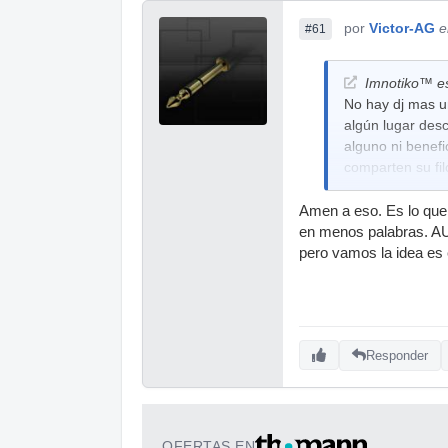
por
Victor-AG
e
#61
Imnotiko™ es
No hay dj mas u
algún lugar des
alguno ni benef
comparten su fi
Amen a eso. Es lo que l
en menos palabras. AUn
pero vamos la idea es
Responder
OFERTAS EN