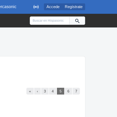

rcasonic
Accede
Regístrate
«
‹
3
4
5
6
7