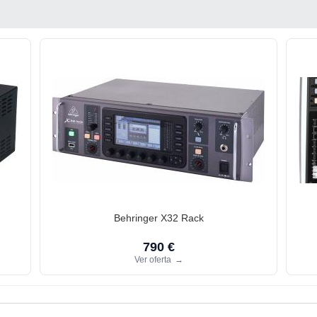
Behringer X32 Rack
790 €
Ver oferta
→