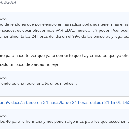
4/09/2014
ibió:
 yo defiendo es que por ejemplo en las radios podamos tener más emi
nocidos, es decir ofrecer más VARIEDAD musical... Y poder ir/conocer 
semanalmente las 24 horas del dia en el 99% de las emisoras y lugares
mo para hacerte ver que ya te comente que hay emisoras que ya ofr
irado un poco de sarcasmo jeje
ibió:
iendo es una radio, una tv, unos medios...
carta/videos/la-tarde-en-24-horas/tarde-24-horas-cultura-24-15-01-14
ibió:
n los 40 para tu hermana y nos ponen algo más para los que escuchamo