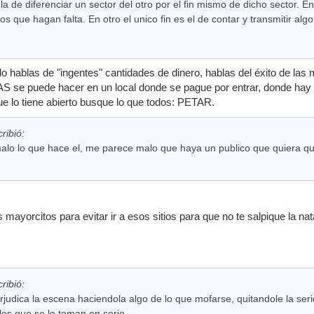
 la de diferenciar un sector del otro por el fin mismo de dicho sector. E
s que hagan falta. En otro el unico fin es el de contar y transmitir algo
do hablas de "ingentes" cantidades de dinero, hablas del éxito de la
AS se puede hacer en un local donde se pague por entrar, donde hay
e lo tiene abierto busque lo que todos: PETAR.
ribió:
o lo que hace el, me parece malo que haya un publico que quiera que l
 mayorcitos para evitar ir a esos sitios para que no te salpique la n
ribió:
rjudica la escena haciendola algo de lo que mofarse, quitandole la se
les que se lo toman en serio