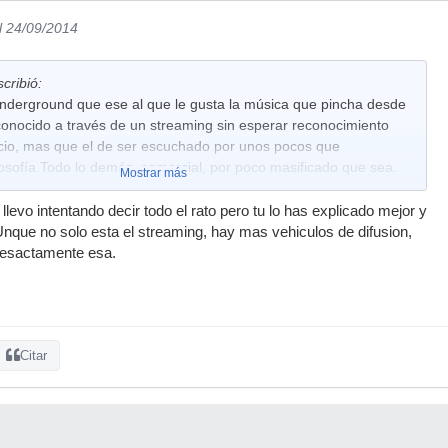
l 24/09/2014
cribió:
nderground que ese al que le gusta la música que pincha desde
conocido a través de un streaming sin esperar reconocimiento
icio, mas que el de ser escuchado por unos pocos que
losofía.Todo lo demás, comercial, por poco masificado que sea.
Mostrar más
levo intentando decir todo el rato pero tu lo has explicado mejor y
que no solo esta el streaming, hay mas vehiculos de difusion,
 esactamente esa.
Citar