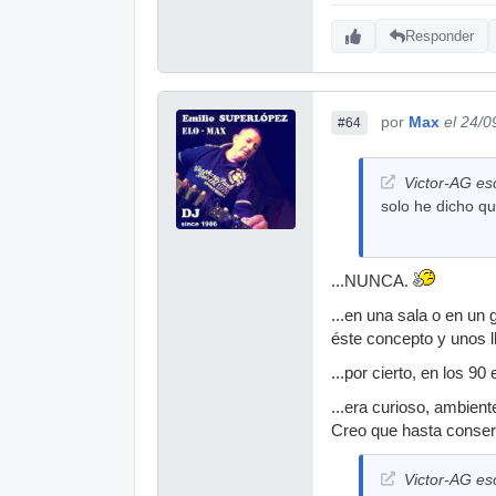
Responder
por
Max
el 24/0
#64
Victor-AG esc
solo he dicho qu
...NUNCA.
...en una sala o en un
éste concepto y unos l
...por cierto, en los 
...era curioso, ambien
Creo que hasta conserv
Victor-AG esc