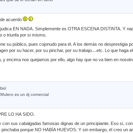
 de acuerdo
perjudica EN NADA. Simplemente es OTRA ESCENA DISTINTA. Y nadie
o o triunfa por si mismo.
 tiene su público, pues cojonudo para él. A los demás no desprestigia 
en por su hacer, por su pinchar, por su trabajo....etc. Lo que haga e
bien, y encima nos quejamos por ello, algo hay que no va bien en nos
bió:
 Mulero es un dj comercial
MPRE LO HA SIDO.
os y con sus cabalgadas famosas dignas de un principiante. Eso sí
ie pinchaba porque NO HABÍA HUEVOS. Y sin embargo, él creo un a