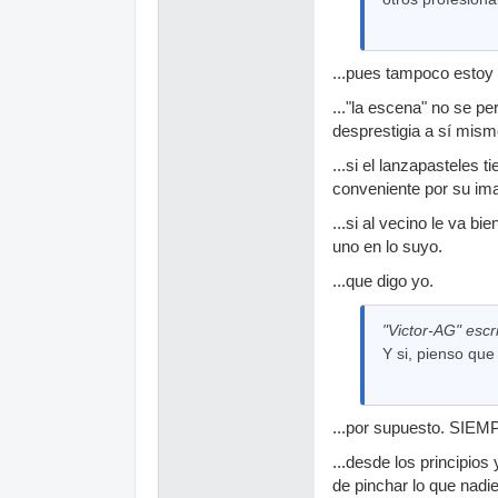
...pues tampoco estoy
..."la escena" no se 
desprestigia a sí mism
...si el lanzapasteles
conveniente por su imag
...si al vecino le va 
uno en lo suyo.
...que digo yo.
"Victor-AG" escri
Y si, pienso que
...por supuesto. SIE
...desde los principi
de pinchar lo que nad