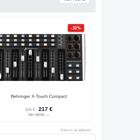
-32%
Behringer X-Touch Compact
217 €
320 €
Ver oferta
→
Enlaces de afiliación