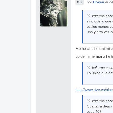
por
Doven
el 2
#62
kulturas escr
sino que lo que
estilos menos co
una y otra vez 
Me he citado a mi mis
Lo de mi hermana he t
kulturas escr
Lo único que def
http://www.rtve.es/ala
kulturas escr
Que tal si deja
esos 40?