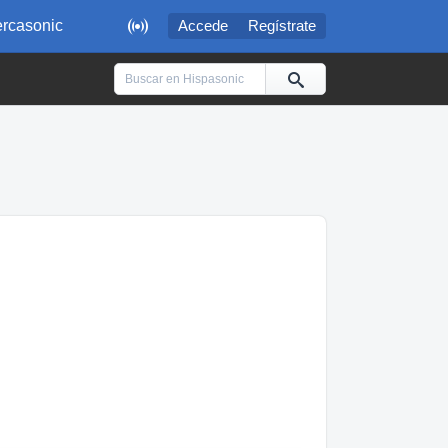

rcasonic
Accede
Regístrate