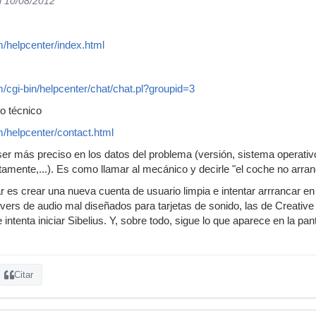
l 10/08/2012
m/helpcenter/index.html
m/cgi-bin/helpcenter/chat/chat.pl?groupid=3
io técnico
m/helpcenter/contact.html
er más preciso en los datos del problema (versión, sistema operativo,
amente,...). Es como llamar al mecánico y decirle "el coche no arran
 es crear una nueva cuenta de usuario limpia e intentar arrrancar e
vers de audio mal diseñados para tarjetas de sonido, las de Creative 
 intenta iniciar Sibelius. Y, sobre todo, sigue lo que aparece en la pa
Citar