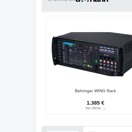
Behringer WING Rack
1.385 €
Ver oferta
→