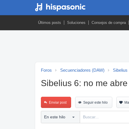
Últimos posts
Soluciones
Consejos de compra
Foros
Secuenciadores (DAW)
Sibelius
Sibelius 6: no me abre
Enviar post
Seguir este hilo
Ma