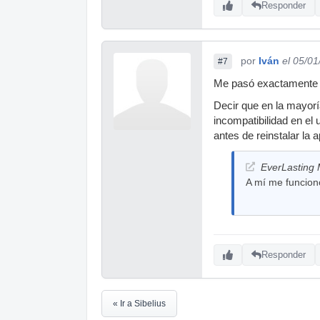
Responder
por
Iván
el 05/0
#7
Me pasó exactamente 
Decir que en la mayorí
incompatibilidad en el
antes de reinstalar la a
EverLasting 
A mí me funcionó
Responder
« Ir a Sibelius