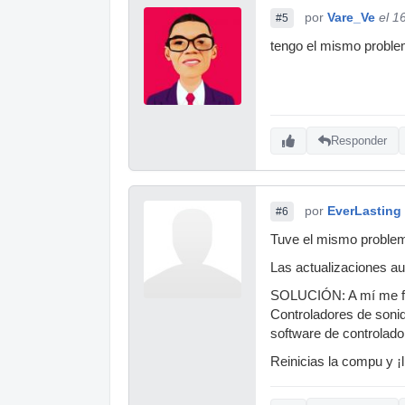
por
Vare_Ve
el 1
#5
tengo el mismo probl
Responder
por
EverLasting
#6
Tuve el mismo problema
Las actualizaciones a
SOLUCIÓN: A mí me func
Controladores de sonid
software de controlado
Reinicias la compu y ¡l