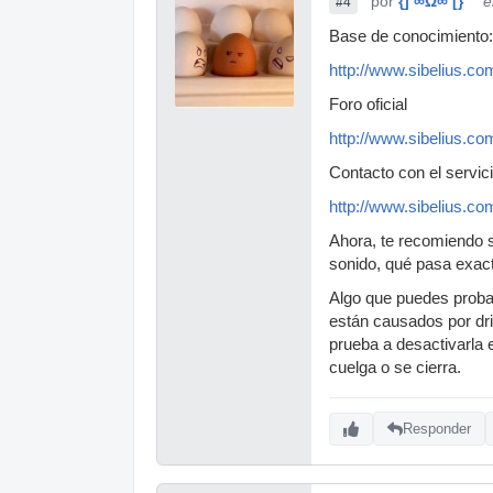
por
{] ∞Ω∞ [}™
e
#4
Base de conocimiento:
http://www.sibelius.co
Foro oficial
http://www.sibelius.co
Contacto con el servic
http://www.sibelius.co
Ahora, te recomiendo s
sonido, qué pasa exact
Algo que puedes probar
están causados por dri
prueba a desactivarla e
cuelga o se cierra.
Responder