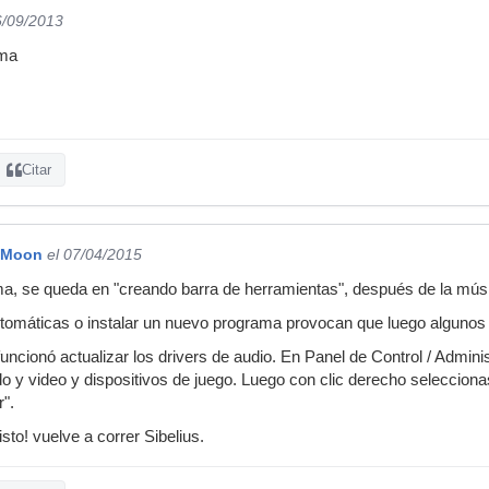
6/09/2013
ema
Citar
 Moon
el 07/04/2015
, se queda en "creando barra de herramientas", después de la música
utomáticas o instalar un nuevo programa provocan que luego alguno
ionó actualizar los drivers de audio. En Panel de Control / Administ
o y video y dispositivos de juego. Luego con clic derecho selecciona
r".
isto! vuelve a correr Sibelius.