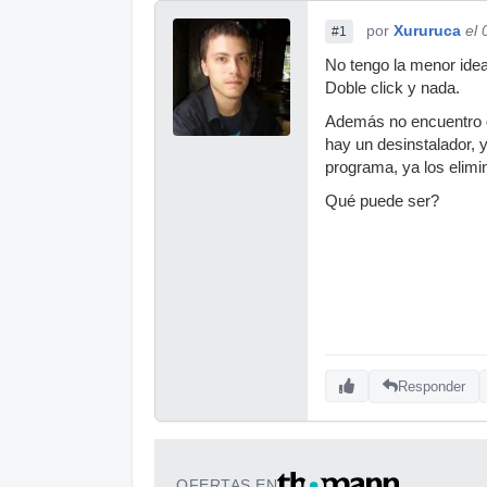
por
Xururuca
el 
#1
No tengo la menor ide
Doble click y nada.
Además no encuentro q
hay un desinstalador, 
programa, ya los elimi
Qué puede ser?
Responder
OFERTAS EN