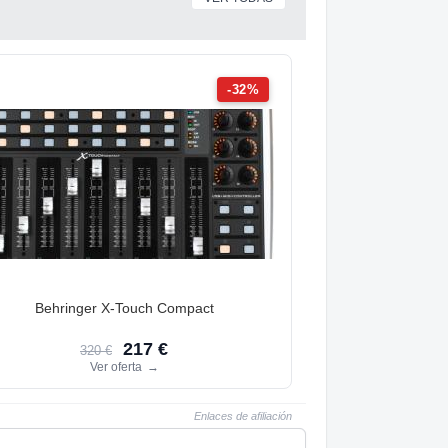
-32%
Behringer X-Touch Compact
217 €
320 €
Ver oferta
→
Enlaces de afiliación