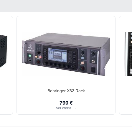
Behringer X32 Rack
790 €
Ver oferta
→