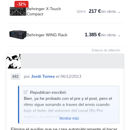
-32%
Behringer X-Touch
217 €
320 €
Ver oferta
→
Compact
1.385 €
Behringer WING Rack
Ver oferta
→
Enlaces de afiliación
por
Jordi Torres
el 06/12/2013
#92
Republican escribió:
Bien, ya he probado con el pre y el post, pero el
ritmo sigue sonando a traves del envio cuando
bajo el fader del volumen del canal (En Pre
suena y en post no).
Mostrar más
Elimina el auxiliar que se crea automáticamente al hacer