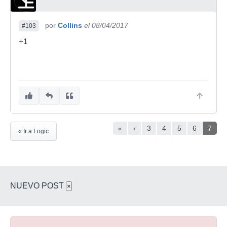
por
Collins
el 08/04/2017
#103
+1
«
‹
3
4
5
6
7
« Ir a Logic
NUEVO POST
×