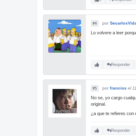
por
SecarlosVida
#4
Lo volvere a leer porqu
Responder
por
franciss
el 1
#5
No se, yo cargo cualqu
original.
¿a que te refieres con
Responder