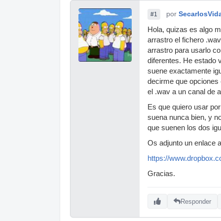
por
SecarlosVida
#1
Hola, quizas es algo m
arrastro el fichero .wa
arrastro para usarlo c
diferentes. He estado 
suene exactamente igua
decirme que opciones 
el .wav a un canal de 
Es que quiero usar por
suena nunca bien, y no
que suenen los dos igu
Os adjunto un enlace a
https://www.dropbox
Gracias.
Responder