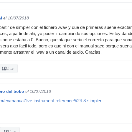
l
el 10/07/2018
partir de simpler con el fichero .wav y que de primeras suene exacta
nces, a partir de ahi, yo poder ir cambiando sus opciones. Estoy da
 ataque estaba a 0. Bueno, que ataque seria el correcto para que sonas
era algo facil todo, pero es que ni con el manual saco porque suena
nte arrastrar el .wav a un canal de audio. Gracias.
Citar
ero del bobo
el 10/07/2018
m/en/manual/live-instrument-reference/#24-8-simpler
Citar