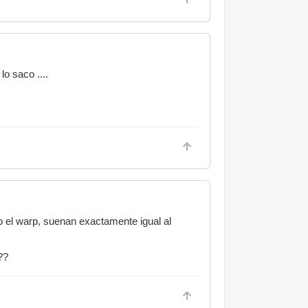
o saco ....
o el warp, suenan exactamente igual al
??