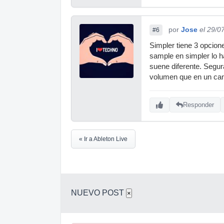
por
Jose
el 29/0
#6
Simpler tiene 3 opcion
sample en simpler lo h
suene diferente. Segu
volumen que en un can
Responder
« Ir a Ableton Live
NUEVO POST
×