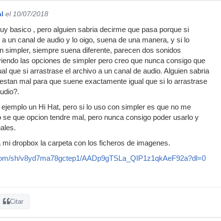
l
el 10/07/2018
uy basico , pero alguien sabria decirme que pasa porque si
v a un canal de audio y lo oigo, suena de una manera, y si lo
on simpler, siempre suena diferente, parecen dos sonidos
viendo las opciones de simpler pero creo que nunca consigo que
l que si arrastrase el archivo a un canal de audio. Alguien sabria
estan mal para que suene exactamente igual que si lo arrastrase
audio?.
 ejemplo un Hi Hat, pero si lo uso con simpler es que no me
 se que opcion tendre mal, pero nunca consigo poder usarlo y
ales.
 mi dropbox la carpeta con los ficheros de imagenes.
.com/sh/v8yd7ma78gctep1/AADp9gTSLa_QIP1z1qkAeF92a?dl=0
Citar