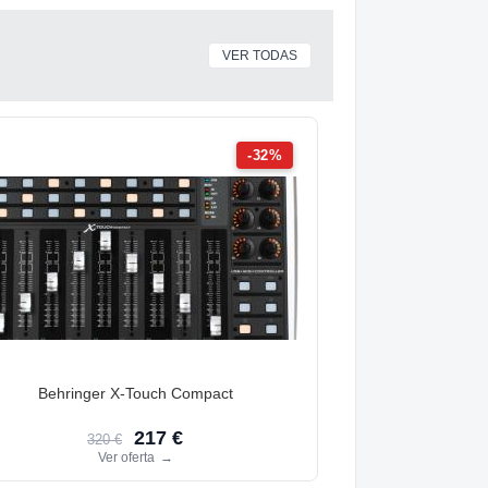
VER TODAS
-32%
Behringer X-Touch Compact
217 €
320 €
Ver oferta
→