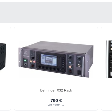
Behringer X32 Rack
790 €
Ver oferta
→