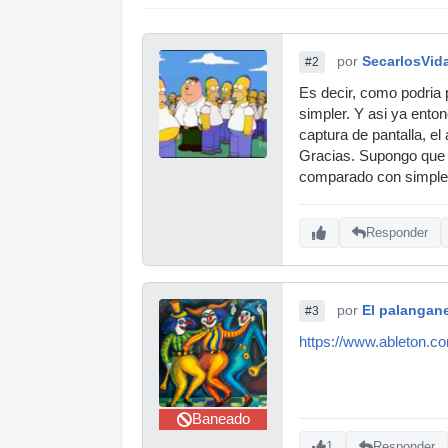
por
SecarlosVida
#2
Es decir, como podria 
simpler. Y asi ya ento
captura de pantalla, el
Gracias. Supongo que s
comparado con simpleme
Responder
por
El palangan
#3
https://www.ableton.co
Baneado
1
Responder