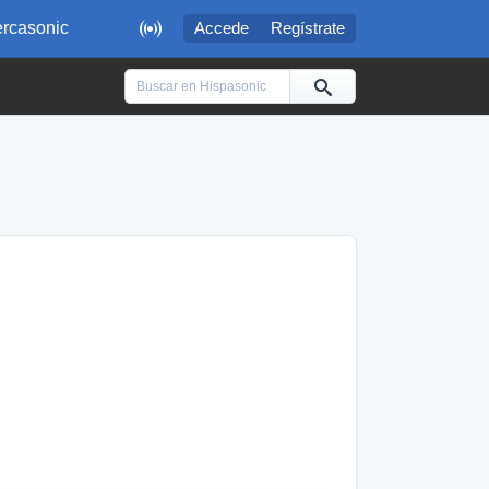

rcasonic
Accede
Regístrate