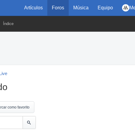
Artículos
Foros
Música
Equipo
Me
Índice
Live
do
rcar como favorito