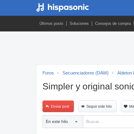
Últimos posts
Soluciones
Consejos de compra
Foros
Secuenciadores (DAW)
Ableton 
Simpler y original soni
Enviar post
Seguir este hilo
Ma