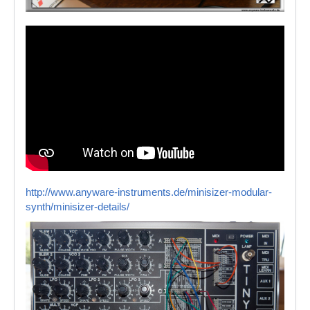
http://www.anyware-instruments.de/minisizer-modular-
synth/minisizer-details/