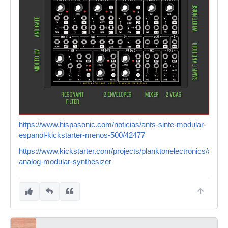
https://www.hispasonic.com/noticias/ants-sinte-modular-
espanol-kickstarter-menos-500/42477
https://www.kickstarter.com/projects/planktonelectronics/ants-
analog-modular-synthesizer