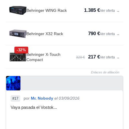
1.385 €
Behringer WING Rack
Ver oferta
→
790 €
Behringer X32 Rack
Ver oferta
→
-32%
Behringer X-Touch
217 €
320 €
Ver oferta
→
Compact
Enlaces de afiliación
por
Mr. Nobody
el 03/09/2016
#17
Vaya pasada el Vostok...