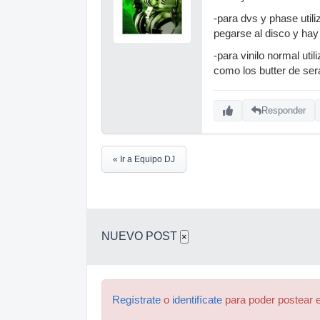
-para dvs y phase util
pegarse al disco y ha
-para vinilo normal uti
como los butter de sera
Responder
« Ir a Equipo DJ
NUEVO POST
×
Regístrate
o
identifícate
para poder postear e