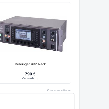
Behringer X32 Rack
790 €
Ver oferta
→
Enlaces de afiliación