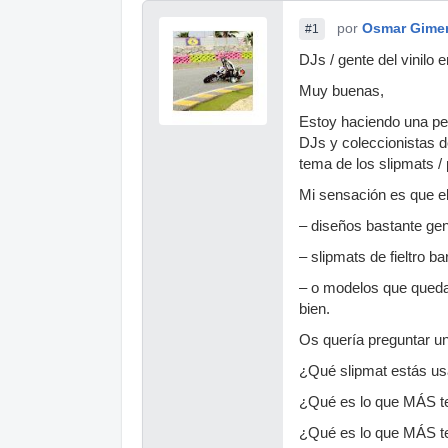
por
Osmar Gime
#1
DJs / gente del vinilo
Muy buenas,
Estoy haciendo una pe
DJs y coleccionistas d
tema de los slipmats /
Mi sensación es que el
– diseños bastante gen
– slipmats de fieltro b
– o modelos que queda
bien.
Os quería preguntar un
¿Qué slipmat estás us
¿Qué es lo que MÁS te 
¿Qué es lo que MÁS t