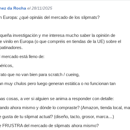
nez da Rocha
el 28/11/2025
 en Europa: ¿qué opináis del mercado de los slipmats?
queña investigación y me interesa mucho saber la opinión de
e vinilo en Europa (o que compréis en tiendas de la UE) sobre el
 patinadores.
 mercado está lleno de:
éricos,
arato que no van bien para scratch / cueing,
n muy chulos pero luego generan estática o no funcionan tan
as cosas, a ver si alguien se anima a responder con detalle:
ando ahora mismo y dónde lo compraste? (Amazon, tienda local, marc
gusta de tu slipmat actual? (diseño, tacto, grosor, marca…)
e FRUSTRA del mercado de slipmats ahora mismo?