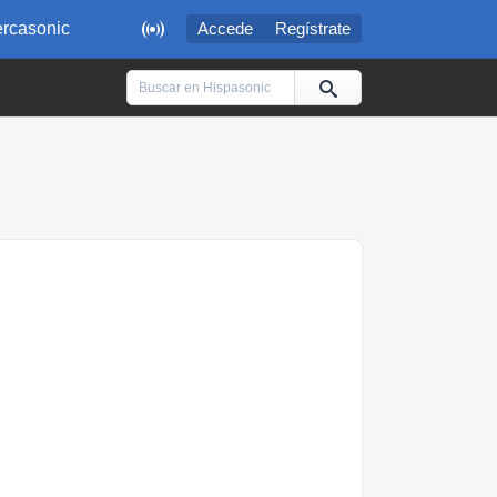

rcasonic
Accede
Regístrate