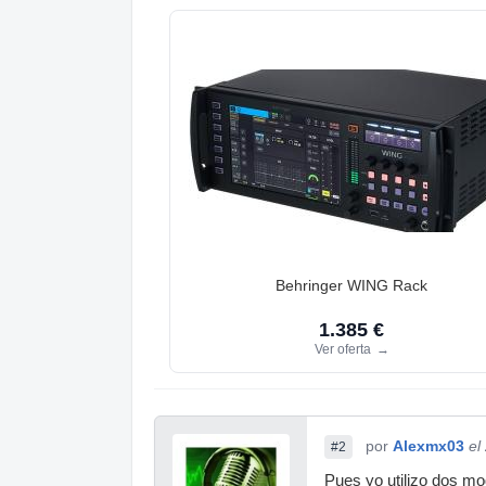
Behringer WING Rack
1.385 €
Ver oferta
→
por
Alexmx03
el
#2
Pues yo utilizo dos mo