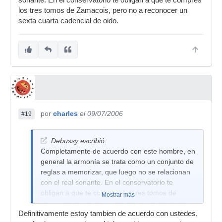
sonante. En el conservatorio te obligan a que te compres
los tres tomos de Zamacois, pero no a reconocer un
sexta cuarta cadencial de oido.
por
charles
el 09/07/2006
#19
Debussy escribió:
Completamente de acuerdo con este hombre, en
general la armonía se trata como un conjunto de
reglas a memorizar, que luego no se relacionan
con el real sonante. En el conservatorio te
obligan a que te compres los tres tomos de
Mostrar más
Zamacois, pero no a reconocer un sexta cuarta
Definitivamente estoy tambien de acuerdo con ustedes,
cadencial de oido.