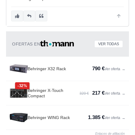
OFERTAS EN
VER TODAS
790 €
Behringer X32 Rack
Ver oferta
→
-32%
Behringer X-Touch
217 €
320 €
Ver oferta
→
Compact
1.385 €
Behringer WING Rack
Ver oferta
→
Enlaces de afiliación