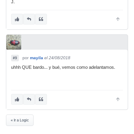
J.
por
mayila
el 24/08/2018
#9
uhhh QUE bardo... y bué, vemos como adelantamos.
« Ir a Logic