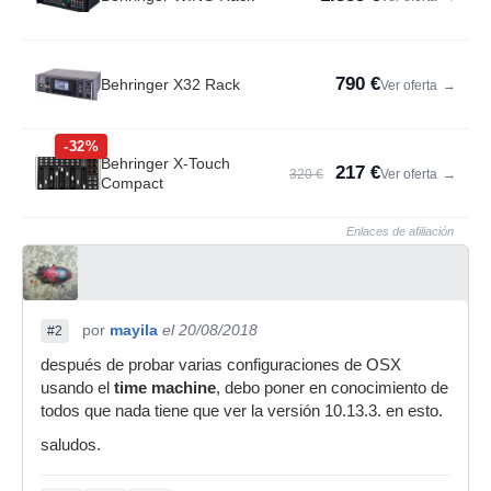
790 €
Behringer X32 Rack
Ver oferta
→
-32%
Behringer X-Touch
217 €
320 €
Ver oferta
→
Compact
Enlaces de afiliación
por
mayila
el 20/08/2018
#2
después de probar varias configuraciones de OSX
usando el
time machine
, debo poner en conocimiento de
todos que nada tiene que ver la versión 10.13.3. en esto.
saludos.