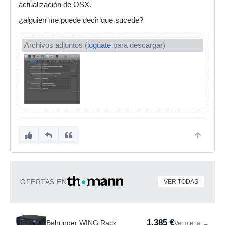
actualización de OSX.
¿alguien me puede decir que sucede?
Archivos adjuntos (
logúate
para descargar)
OFERTAS EN
VER TODAS
1.385 €
Behringer WING Rack
Ver oferta
→