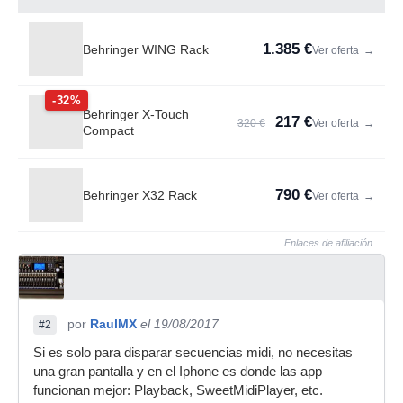
1.385 €
Behringer WING Rack
Ver oferta
→
-32%
Behringer X-Touch
217 €
320 €
Ver oferta
→
Compact
790 €
Behringer X32 Rack
Ver oferta
→
Enlaces de afiliación
por
RaulMX
el 19/08/2017
#2
Si es solo para disparar secuencias midi, no necesitas
una gran pantalla y en el Iphone es donde las app
funcionan mejor: Playback, SweetMidiPlayer, etc.