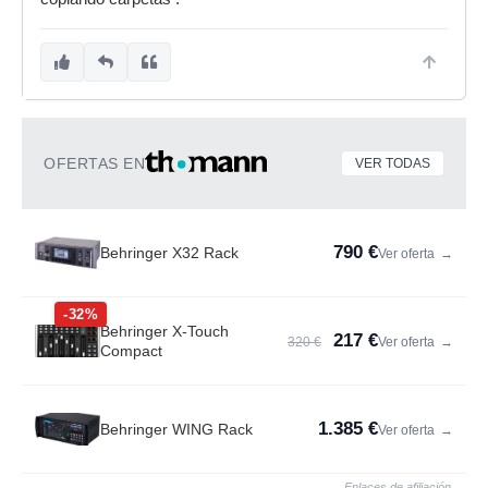
OFERTAS EN
VER TODAS
790 €
Behringer X32 Rack
Ver oferta
→
-32%
Behringer X-Touch
217 €
320 €
Ver oferta
→
Compact
1.385 €
Behringer WING Rack
Ver oferta
→
Enlaces de afiliación