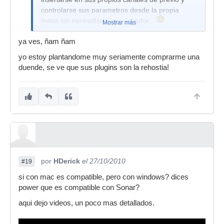
controlarse sus parametros desde la propia
mesa sin necesidad de ordenador...
Mostrar más
ya ves, ñam ñam
yo estoy plantandome muy seriamente comprarme una
duende, se ve que sus plugins son la rehostia!
por
HDerick
el 27/10/2010
#19
si con mac es compatible, pero con windows? dices
power que es compatible con Sonar?
aqui dejo videos, un poco mas detallados.