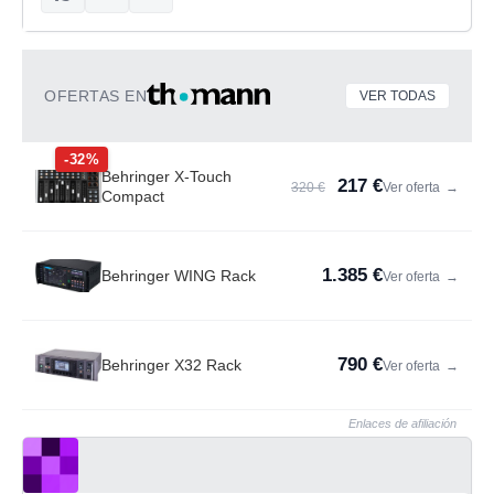
OFERTAS EN
VER TODAS
-32%
Behringer X-Touch
217 €
320 €
Ver oferta
→
Compact
1.385 €
Behringer WING Rack
Ver oferta
→
790 €
Behringer X32 Rack
Ver oferta
→
Enlaces de afiliación