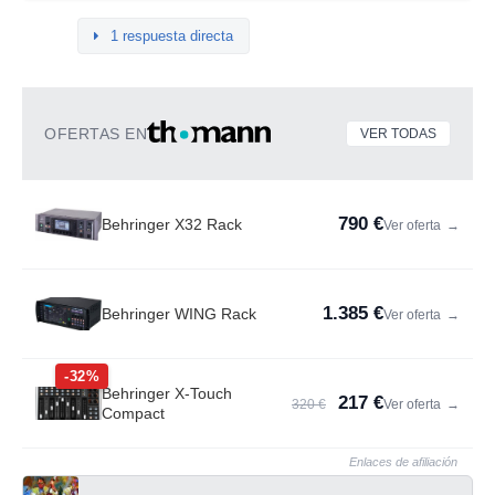
1 respuesta directa
OFERTAS EN
VER TODAS
790 €
Behringer X32 Rack
Ver oferta
→
1.385 €
Behringer WING Rack
Ver oferta
→
-32%
Behringer X-Touch
217 €
320 €
Ver oferta
→
Compact
Enlaces de afiliación