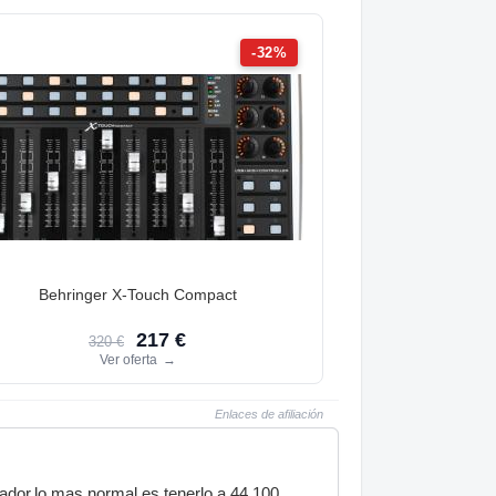
-32%
Behringer X-Touch Compact
217 €
320 €
Ver oferta
→
Enlaces de afiliación
ador,lo mas normal es tenerlo a 44.100