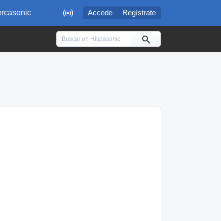

rcasonic
Accede
Regístrate