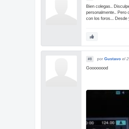
Bien colegas.. Disculp
personalmente.. Pero o
con los foros... Desde 
por
Gustavo
el 
#8
Goooooood