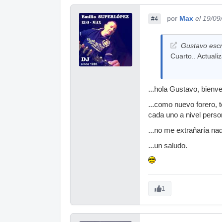
por
Max
el 19/09
#4
Gustavo escr
Cuarto.. Actualiz
...hola Gustavo, bienve
...como nuevo forero, t
cada uno a nivel person
...no me extrañaría na
...un saludo.
1