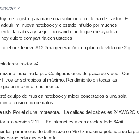
19/09/2017
oy me registre para darle una solución en el tema de traktor.. E
adquiri mi nueva notebook y e estado influido por muchos
 perder la cabeza y seguir pensando fue lo que me ayudó a
y hoy quiero compartirla con ustedes..
a notebook lenovo A12 7ma generación con placa de vídeo de 2 g
ladores traktor s4.
timizar al máximo la pc.. Configuraciones de placa de vídeo.. Con
g y filtros anisotrópicos al máximo. Rendimiento en todas las
ergía en máximo rendimiento...
 esté equipo de musica notebook y mixer conectados a una sola
mínima tensión pierde datos.
e usb. Por el d una impresora... La calidad del cables es 24AWG2C sin
tor a la versión 2.11 ... En internet está con crack y todo 64bit.
er los parámetros de buffer size en 96khz máxima potencia de la pl
as caracteristicas de la mía.