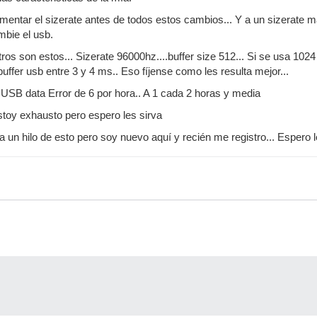
entar el sizerate antes de todos estos cambios... Y a un sizerate 
mbie el usb.
os son estos... Sizerate 96000hz....buffer size 512... Si se usa 1024 
 buffer usb entre 3 y 4 ms.. Eso fíjense como les resulta mejor...
 USB data Error de 6 por hora.. A 1 cada 2 horas y media
toy exhausto pero espero les sirva
ía un hilo de esto pero soy nuevo aquí y recién me registro... Espero l