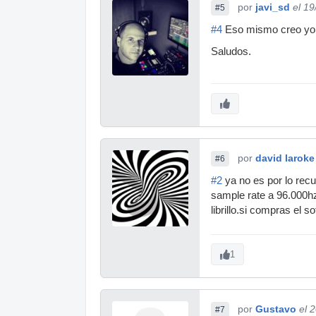
por
javi_sd
el 1
#5
#4
Eso mismo creo yo
Saludos.
por
david laroke
#6
#2
ya no es por lo rec
sample rate a 96.000hz
librillo.si compras el
1
por
Gustavo
el 
#7