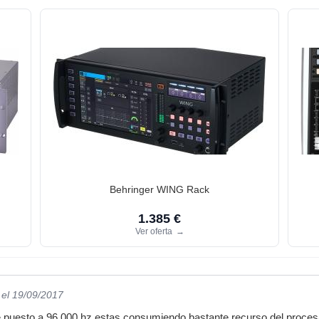
Behringer WING Rack
1.385 €
Ver oferta
→
el 19/09/2017
te puesto a 96.000 hz estas consumiendo bastante recurso del proces