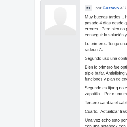
por
Gustavo
el 
#1
Muy buenas tardes... H
pasado 4 días desde q 
errores.. Pero bien no
conseguir la solución 
Lo primero.. Tengo un
radeon 7..
Segundo uso uña contro
Bien lo primero fue op
triple bufar. Antialisin
funciones y plan de en
Segundo es fijar q no
zapatilla... Por q una 
Tercero cambia el cabl
Cuarto.. Actualizar trak
Una vez echo esto pon
con una notebook con l