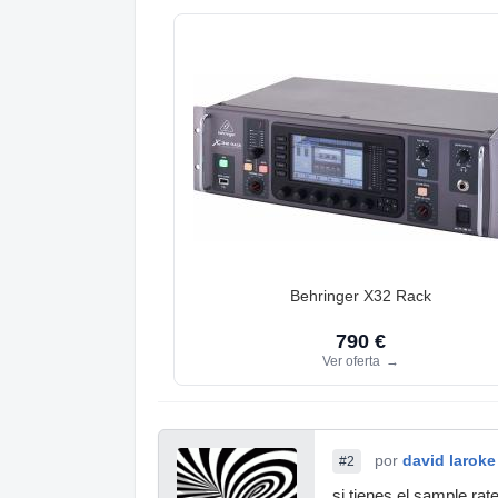
Behringer X32 Rack
790 €
Ver oferta
→
por
david laroke
#2
si tienes el sample ra