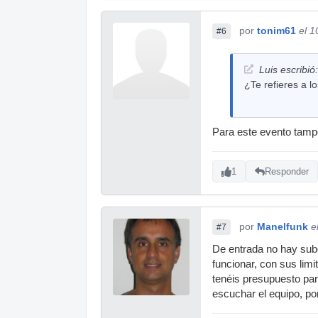
por
tonim61
el 1
#6
Luis escribió:
¿Te refieres a 
Para este evento tampo
1
Responder
por
Manelfunk
e
#7
De entrada no hay subg
funcionar, con sus limi
tenéis presupuesto par
escuchar el equipo, po