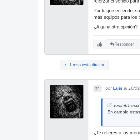
reforzar el sonido para
Por lo que entiendo, so
más equipos para los
¿Alguna otra opinión?
Responder
1 respuesta directa
por
Luis
el 10/0
#4
tonim61 escri
En cambio estas
¿Te refieres a los mo