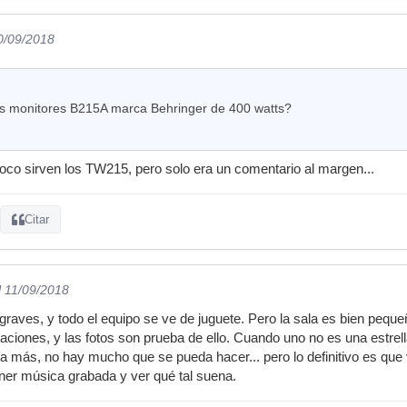
0/09/2018
los monitores B215A marca Behringer de 400 watts?
co sirven los TW215, pero solo era un comentario al margen...
Citar
l 11/09/2018
raves, y todo el equipo se ve de juguete. Pero la sala es bien pequeñ
taciones, y las fotos son prueba de ello. Cuando uno no es una estrel
a más, no hay mucho que se pueda hacer... pero lo definitivo es que 
ner música grabada y ver qué tal suena.