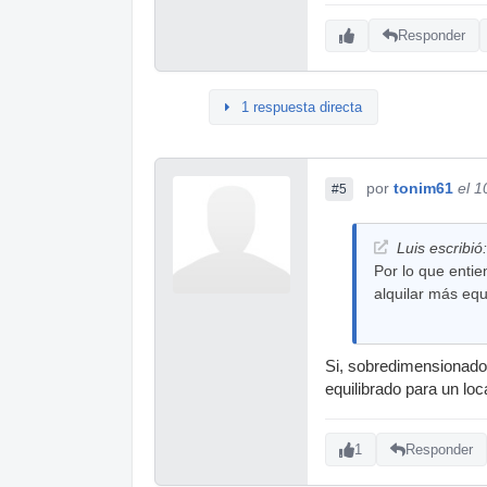
Responder
1 respuesta directa
por
tonim61
el 1
#5
Luis escribió:
Por lo que entie
alquilar más eq
Si, sobredimensionado 
equilibrado para un lo
1
Responder