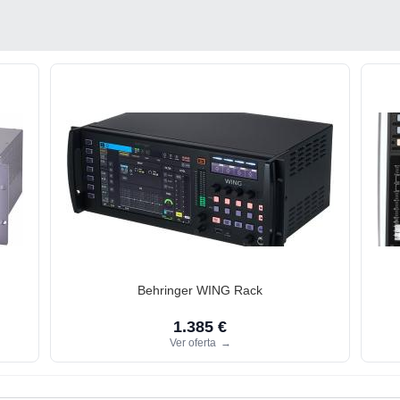
Behringer WING Rack
1.385 €
Ver oferta
→