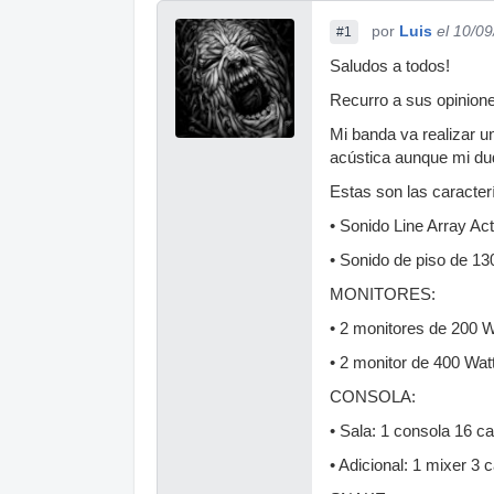
por
Luis
el 10/0
#1
Saludos a todos!
Recurro a sus opinion
Mi banda va realizar u
acústica aunque mi dud
Estas son las caracter
• Sonido Line Array A
• Sonido de piso de 1
MONITORES:
• 2 monitores de 200 W
• 2 monitor de 400 Wa
CONSOLA:
• Sala: 1 consola 16 
• Adicional: 1 mixer 3