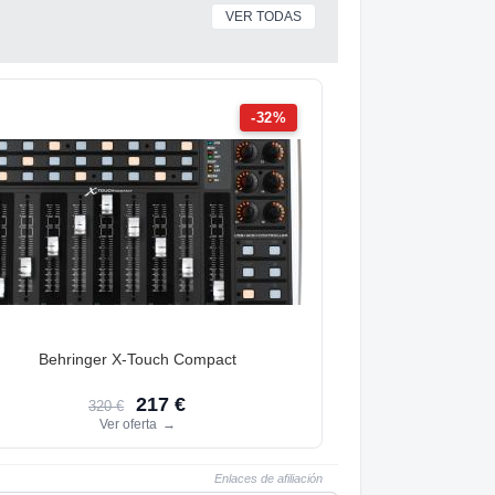
VER TODAS
-32%
Behringer X-Touch Compact
217 €
320 €
Ver oferta
→
Enlaces de afiliación