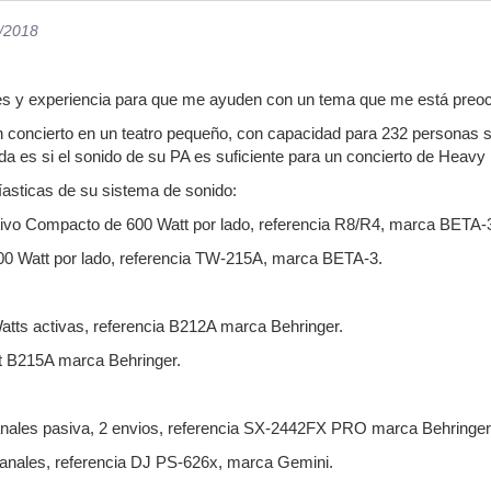
9/2018
es y experiencia para que me ayuden con un tema que me está pre
n concierto en un teatro pequeño, con capacidad para 232 personas se
a es si el sonido de su PA es suficiente para un concierto de Heavy 
íasticas de su sistema de sonido:
ctivo Compacto de 600 Watt por lado, referencia R8/R4, marca BETA-
300 Watt por lado, referencia TW-215A, marca BETA-3.
atts activas, referencia B212A marca Behringer.
tt B215A marca Behringer.
canales pasiva, 2 envios, referencia SX-2442FX PRO marca Behringer
 canales, referencia DJ PS-626x, marca Gemini.