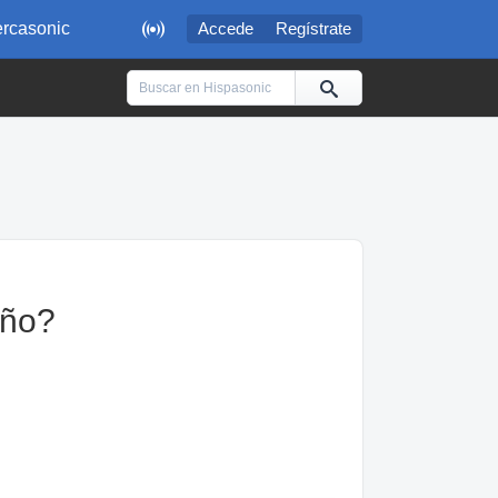

rcasonic
Accede
Regístrate
eño?