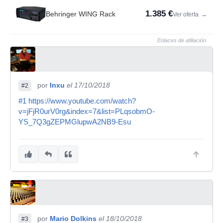
1.385 €
Behringer WING Rack
Ver oferta
→
Enlaces de afiliación
por
Inxu
el 17/10/2018
#2
#1
https://www.youtube.com/watch?
v=jFjR0urV0rg&index=7&list=PLqsobmO-
YS_7Q3gZEPMGlupwA2NB9-Esu
por
Mario Dolkins
el 18/10/2018
#3