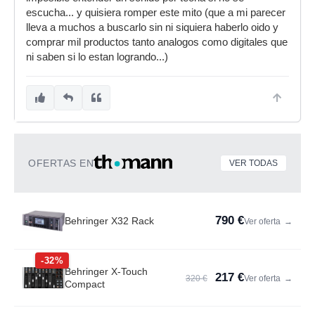
escucha... y quisiera romper este mito (que a mi parecer
lleva a muchos a buscarlo sin ni siquiera haberlo oido y
comprar mil productos tanto analogos como digitales que
ni saben si lo estan logrando...)
OFERTAS EN
VER TODAS
790 €
Behringer X32 Rack
Ver oferta
→
-32%
Behringer X-Touch
217 €
320 €
Ver oferta
→
Compact