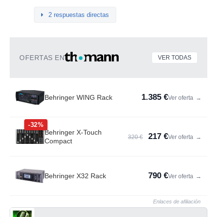
2 respuestas directas
OFERTAS EN
VER TODAS
1.385 €
Behringer WING Rack
Ver oferta
→
-32%
Behringer X-Touch
217 €
320 €
Ver oferta
→
Compact
790 €
Behringer X32 Rack
Ver oferta
→
Enlaces de afiliación