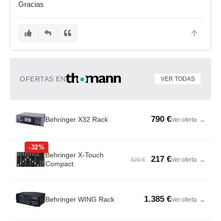
Gracias
OFERTAS EN
VER TODAS
790 €
Behringer X32 Rack
Ver oferta
→
-32%
Behringer X-Touch
217 €
320 €
Ver oferta
→
Compact
1.385 €
Behringer WING Rack
Ver oferta
→