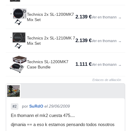
Technics 2x SL-1200MK7
2.139 €
Ver en thomann
→
Mix Set
Technics 2x SL-1210MK 7
2.139 €
Ver en thomann
→
Mix Set
Technics SL-1200MK7
1.111 €
Ver en thomann
→
Case Bundle
Enlaces de afiliación
por
SuRdO
el 29/06/2009
#2
En thomann el mk2 cuesta 475....
djmania == a eso k estamos pensando todos nosotros