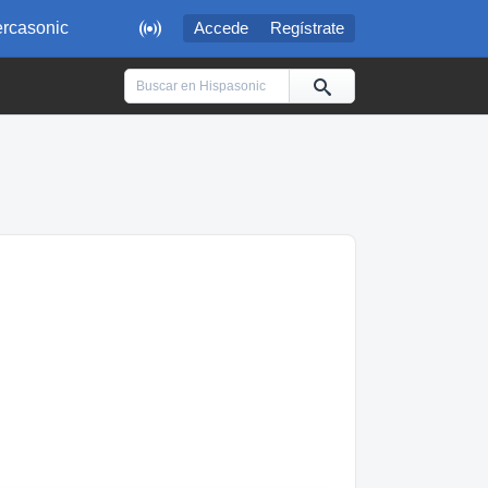

rcasonic
Accede
Regístrate