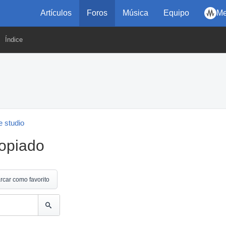
Artículos
Foros
Música
Equipo
Me
Índice
 studio
ropiado
rcar como favorito