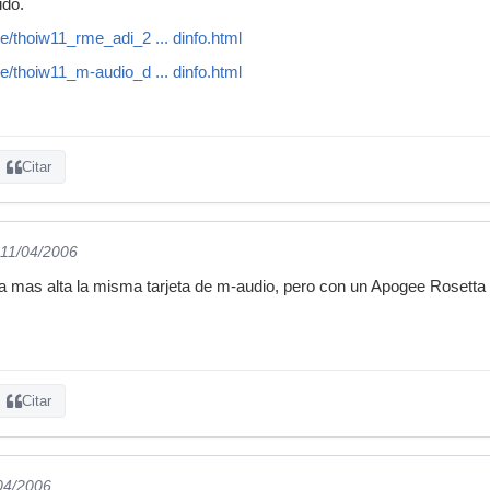
ido.
/thoiw11_rme_adi_2 ... dinfo.html
/thoiw11_m-audio_d ... dinfo.html
Citar
 11/04/2006
a mas alta la misma tarjeta de m-audio, pero con un Apogee Rosetta 2
Citar
/04/2006