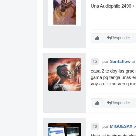
Una Audiophile 2496 +
Responder
por
Santaflow
el
#5
casa 2 te doy las gra
gama pq tenga unas en
voy a utilizar. veo q m
Responder
por
MIGUESAX
e
#6
Hola. si te sirve de a