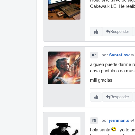
Cakewalk LE. He realiz
Responder
por
Santaflow
el
#7
alguien puede darme ref
cosa puntula o da mas
mill gracias
Responder
por
jerriman,s
el
#8
hola santa
, yo te a