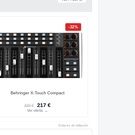
-32%
Behringer X-Touch Compact
217 €
320 €
Ver oferta
→
Enlaces de afiliación