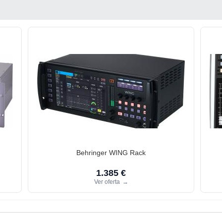
Behringer WING Rack
1.385 €
Ver oferta
→