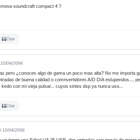
 mesa soundcraft compact 4 ?
Citar
 10/04/2006
cias pero ¿conoces algo de gama un poco mas alta? No me importa ga
tradas de buena calidad o comnvertidores A/D D/A estupendos.... per
e kedo con mi vieja pulsar... cuyos sintes dsp ya nunca uso...
Citar
l 10/04/2006
lgo yo tengo una Edirol UA 25 USB, dos entradas con previo de micro