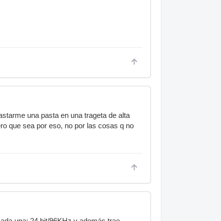
starme una pasta en una trageta de alta
o que sea por eso, no por las cosas q no
 cada una; 24 bit/96KHz y además trae