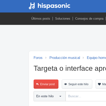
Últimos posts
Soluciones
Consejos de compra
Foros
Producción musical
Equipo home
Targeta o interface ap
Enviar post
Seguir este hilo
Ma