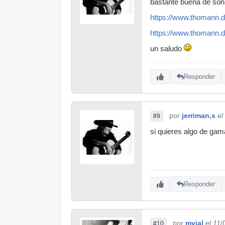
bastante buena de son
https://www.thomann.de
https://www.thomann.de
un saludo
Responder
por
jerriman,s
el
#9
si quieres algo de gam
Responder
por
mvial
el 11
#10