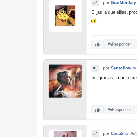
por
GunMonkey
#2
Elijas la que elijas, pr
Responder
por
Santaflow
el
#3
mil gracias, cuanto me
Responder
por
Casa2
el 09
#4