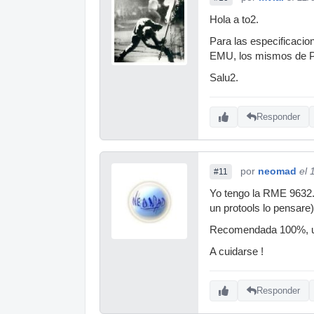
Hola a to2.
Para las especificaci
EMU, los mismos de P
Salu2.
Responder
por
neomad
el 
#11
Yo tengo la RME 9632.
un protools lo pensare).
Recomendada 100%, un 
A cuidarse !
Responder