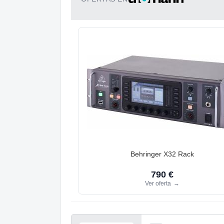
Behringer X32 Rack
790 €
Ver oferta
→