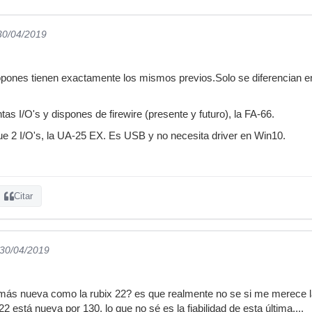
 30/04/2019
opones tienen exactamente los mismos previos.Solo se diferencian en l
as I/O's y dispones de firewire (presente y futuro), la FA-66.
e 2 I/O's, la UA-25 EX. Es USB y no necesita driver en Win10.
Citar
 30/04/2019
más nueva como la rubix 22? es que realmente no se si me merece la
2 está nueva por 130, lo que no sé es la fiabilidad de esta última....