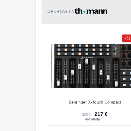
OFERTAS EN
-3
Behringer X-Touch Compact
217 €
320 €
Ver oferta
→