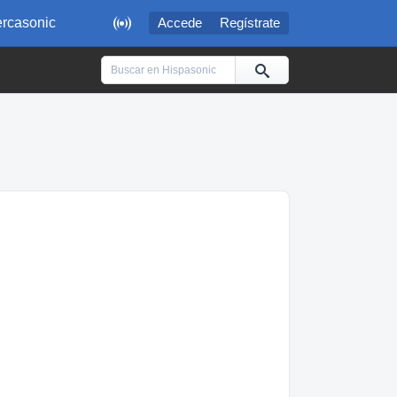

rcasonic
Accede
Regístrate