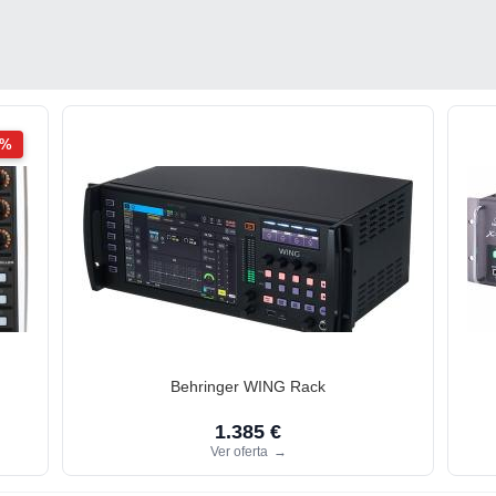
2%
Behringer WING Rack
1.385 €
Ver oferta
→