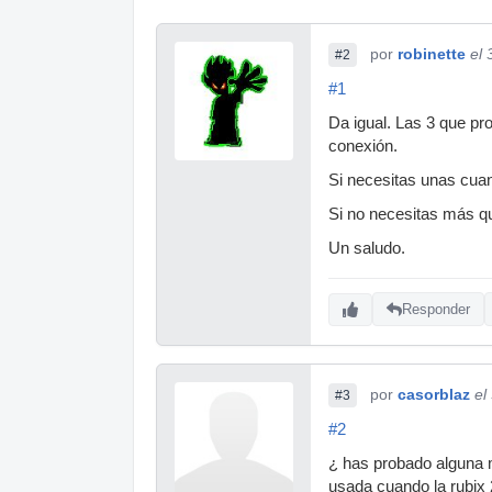
por
robinette
el
#2
#1
Da igual. Las 3 que pr
conexión.
Si necesitas unas cuant
Si no necesitas más qu
Un saludo.
Responder
por
casorblaz
el
#3
#2
¿ has probado alguna 
usada cuando la rubix 2