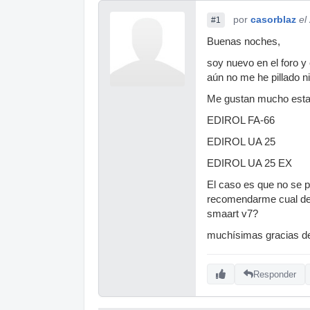
por
casorblaz
el
#1
Buenas noches,
soy nuevo en el foro 
aún no me he pillado n
Me gustan mucho estas 
EDIROL FA-66
EDIROL UA 25
EDIROL UA 25 EX
El caso es que no se p
recomendarme cual de 
smaart v7?
muchísimas gracias d
Responder