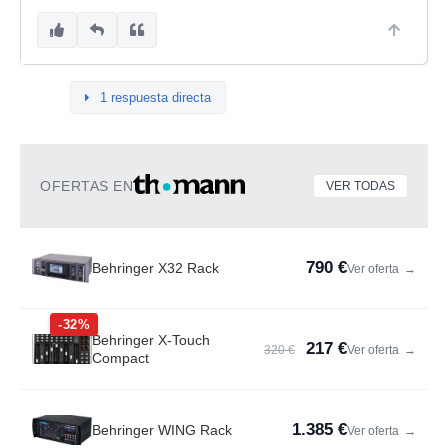
1 respuesta directa
OFERTAS EN
VER TODAS
790 €
Behringer X32 Rack
Ver oferta
→
-32%
Behringer X-Touch
217 €
320 €
Ver oferta
→
Compact
1.385 €
Behringer WING Rack
Ver oferta
→