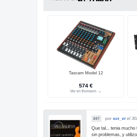
Tascam Model 12
574 €
Ver en thomann
→
por
scr_vr
el 3
#47
Que tal... tenia mucho
sin problemas, y utiliz