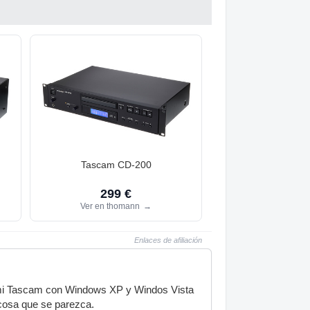
Tascam CD-200
299 €
Ver en thomann
→
Enlaces de afiliación
zo mi Tascam con Windows XP y Windos Vista
o cosa que se parezca.