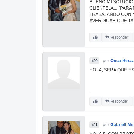
BUENO MI SOLUCIÓ
CLIENTELA... (PAR
TRABAJANDO CON M
AVERIGUAR QUE TAL
Responder
por
Omar Heraz
#50
HOLA, SERA QUE ES
Responder
por
Gabriell M
#51
HOLA SI CON PROTO