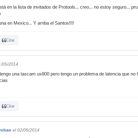
 en la lista de invitados de Protools... creo... no estoy seguro... p
o
a en Mexico... Y arriba el Santos!!!!
Citar
1/05/2014
engo una tascam us800 pero tengo un problema de latencia que no he
cias
Citar
erchan
el 02/05/2014