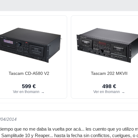
Tascam CD-A580 V2
Tascam 202 MKVII
599 €
498 €
Ver en thomann
→
Ver en thomann
→
0/04/2014
 tiempo que no me daba la vuelta por acá... les cuento que yo utili
o Samplitude 10 y Reaper... hasta la fecha sin conflictos, cuelgues, 