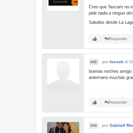
Creo que Tascam no está
pide nada a ningun otr
Saludos desde La Lagun
Responder
por
fonsek
el 0
#48
buenas noches amigo t
antemano muchas gra
Responder
por
Gabriell M
#49