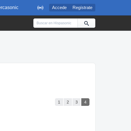

rcasonic
Accede
Regístrate
1
2
3
4