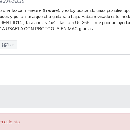
el 28/08/2016
o una Tascam Fireone (firewire), y estoy buscando unas posibles opc
oces y por ahi una que otra guitarra o bajo. Había revisado este mod
IENT ID14 , Tascam Us-4x4 , Tascam Us-366 ... me podrían ayudar a
OY A USARLA CON PROTOOLS EN MAC gracias
Citar
n este hilo