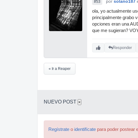
por
solano187
#53
ola, yo actualmente us
principalmente grabo v
opciones eran una AUD
que me sugieran? V
Responder
« Ir a Reaper
NUEVO POST
×
Regístrate
o
identifícate
para poder postear e