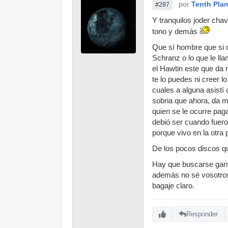
por
Tenth Plan
#287
Y tranquilos joder cha
tono y demás
Que sí hombre que si q
Schranz o lo que le lla
el Hawtin este que da r
te lo puedes ni creer 
cuales a alguna asistí
sobria que ahora, da m
quien se le ocurre pag
debió ser cuando fueron
porque vivo en la otra 
De los pocos discos q
Hay que buscarse garit
además no sé vosotros,
bagaje claro.
Responder