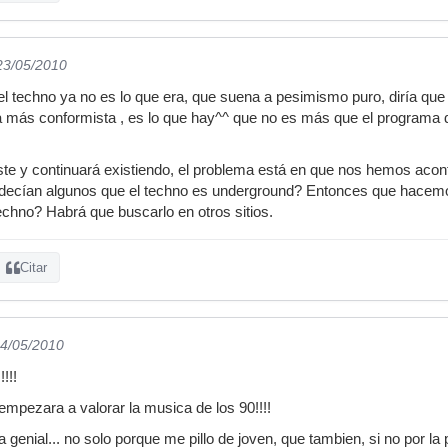
 23/05/2010
l techno ya no es lo que era, que suena a pesimismo puro, diría que e
ma más conformista , es lo que hay^^ que no es más que el programa 
iste y continuará existiendo, el problema está en que nos hemos ac
o decían algunos que el techno es underground? Entonces que hacemo
echno? Habrá que buscarlo en otros sitios.
Citar
24/05/2010
!!!
empezara a valorar la musica de los 90!!!!
genial... no solo porque me pillo de joven, que tambien, si no por la