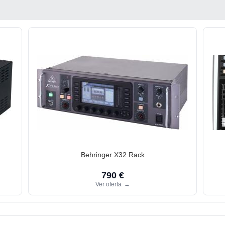
Behringer X32 Rack
790 €
Ver oferta
→