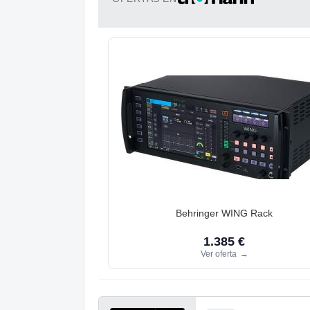
Behringer WING Rack
1.385 €
Ver oferta
→