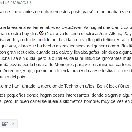
et
el 21/05/2010
valotes...que antes de entrar en estos posts ya sé como acaban siem
ue la escena es lamentable, es decir,Sven Vath,igual que Carl Cox o m
man electro hoy dia :
(No sé yo le llamo electro a Juan Atkins, 20 
isa verlo yendo de modelo por la vida, con su flequillo teñido, y su ro
lo que ves, claro que ha hecho discos iconicos del genero como Plasti
 con gran recuerdo, cuando era calvo y llevaba gafas, sin duda algu
ucha risa sin duda, pero la culpa es de la multitud de ignorantes mus
ar 60 pavos por la basura de Monegros para ver los mismos carteles
 Autechre, y ojo, que no he ido en la puta vida a ese festival, entre 
punta del país.
ue me han llamado la atención de Techno en años, Ben Clock (One).
os pequeños donde hagan cosas interesantes, donde traigan a alguno de
 pero un buen cartel se huele a kilometros hombre, muy de vez en cu
Citar