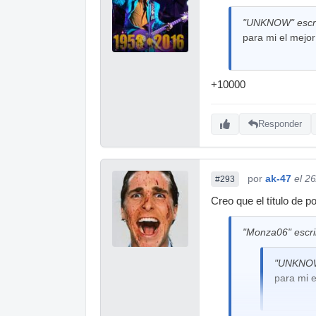
"UNKNOW" escri
para mi el mejo
+10000
Responder
por
ak-47
el 2
#293
Creo que el título de p
"Monza06" escri
"UNKNOW"
para mi 