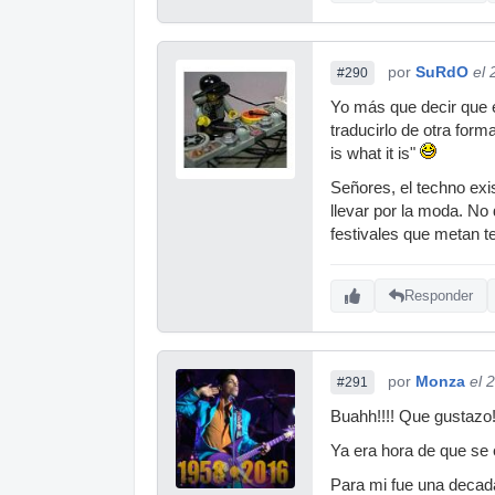
por
SuRdO
el
#290
Yo más que decir que e
traducirlo de otra for
is what it is"
Señores, el techno ex
llevar por la moda. N
festivales que metan t
Responder
por
Monza
el 
#291
Buahh!!!! Que gustazo!!
Ya era hora de que se 
Para mi fue una decada 