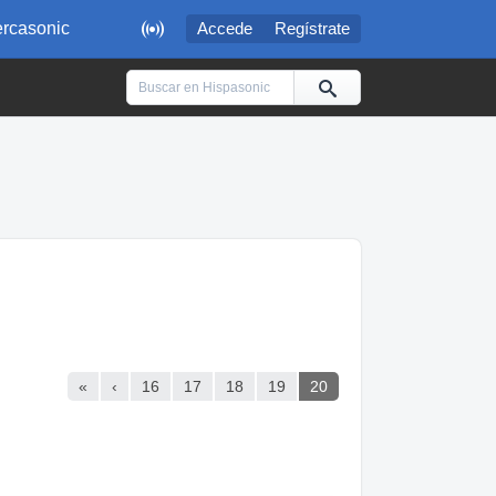

rcasonic
Accede
Regístrate
«
‹
16
17
18
19
20