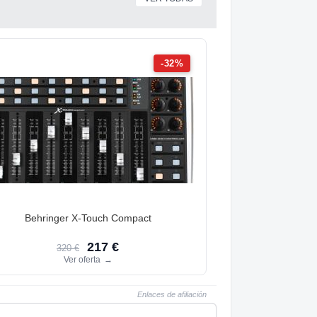
-32%
Behringer X-Touch Compact
217 €
320 €
Ver oferta
→
Enlaces de afiliación