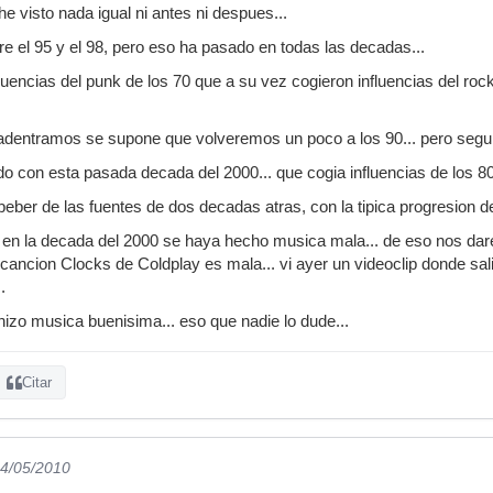
he visto nada igual ni antes ni despues...
re el 95 y el 98, pero eso ha pasado en todas las decadas...
luencias del punk de los 70 que a su vez cogieron influencias del rock
.
dentramos se supone que volveremos un poco a los 90... pero seguro
o con esta pasada decada del 2000... que cogia influencias de los 80 
ber de las fuentes de dos decadas atras, con la tipica progresion de 
en la decada del 2000 se haya hecho musica mala... de eso nos dare
 cancion Clocks de Coldplay es mala... vi ayer un videoclip donde sal
.
hizo musica buenisima... eso que nadie lo dude...
Citar
24/05/2010