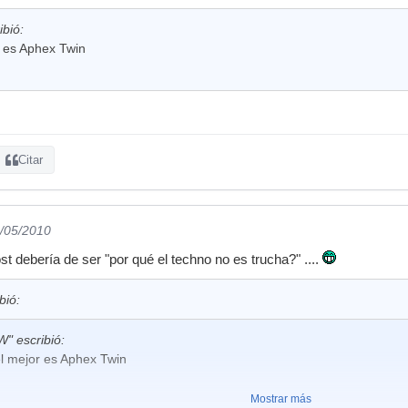
bió:
r es Aphex Twin
Citar
6/05/2010
ost debería de ser "por qué el techno no es trucha?" ....
bió:
 escribió:
el mejor es Aphex Twin
Mostrar más