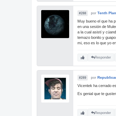
por
Tenth Plan
#288
Muy bueno el que ha pu
en una sesión de Mule
a la cual asistí y cúa
temazo bonito y guapo 
mi, eso es lo que yo 
Responder
por
Republica
#289
Vicentek ha cerrado es
Es genial que te guste
Responder