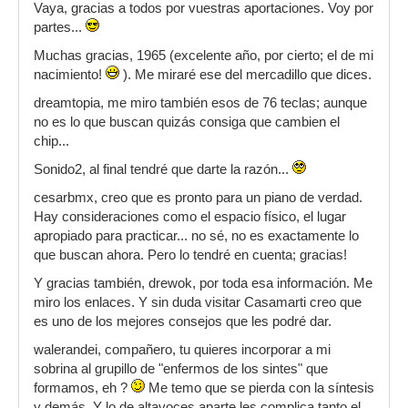
Vaya, gracias a todos por vuestras aportaciones. Voy por
partes...
Muchas gracias, 1965 (excelente año, por cierto; el de mi
nacimiento!
). Me miraré ese del mercadillo que dices.
dreamtopia, me miro también esos de 76 teclas; aunque
no es lo que buscan quizás consiga que cambien el
chip...
Sonido2, al final tendré que darte la razón...
cesarbmx, creo que es pronto para un piano de verdad.
Hay consideraciones como el espacio físico, el lugar
apropiado para practicar... no sé, no es exactamente lo
que buscan ahora. Pero lo tendré en cuenta; gracias!
Y gracias también, drewok, por toda esa información. Me
miro los enlaces. Y sin duda visitar Casamarti creo que
es uno de los mejores consejos que les podré dar.
walerandei, compañero, tu quieres incorporar a mi
sobrina al grupillo de "enfermos de los sintes" que
formamos, eh ?
Me temo que se pierda con la síntesis
y demás. Y lo de altavoces aparte les complica tanto el