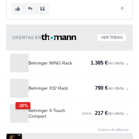
OFERTAS EN
VER TODAS
1.385 €
Behringer WING Rack
Ver oferta
→
790 €
Behringer X32 Rack
Ver oferta
→
-32%
Behringer X-Touch
217 €
320 €
Ver oferta
→
Compact
Enlaces de afiliación