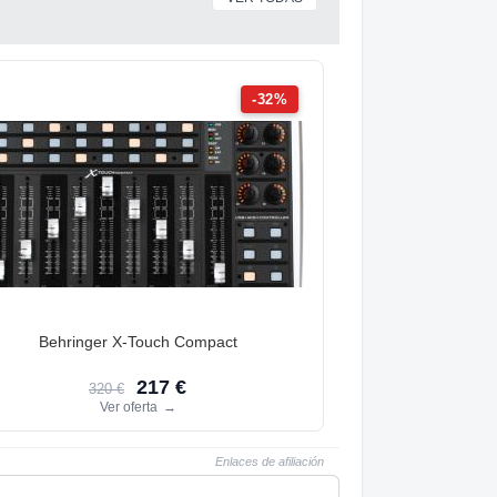
-32%
Behringer X-Touch Compact
217 €
320 €
Ver oferta
→
Enlaces de afiliación