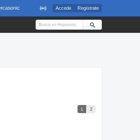

rcasonic
Accede
Regístrate
1
2