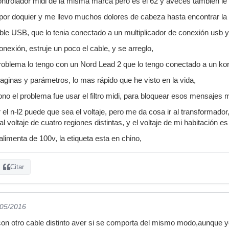
ntrolador midi de la misma marca pero es el 62 y aveces también le
or doquier y me llevo muchos dolores de cabeza hasta encontrar la 
ble USB, que lo tenia conectado a un multiplicador de conexión usb y 
nexión, estruje un poco el cable, y se arreglo,
oblema lo tengo con un Nord Lead 2 que lo tengo conectado a un korg
ginas y parámetros, lo mas rápido que he visto en la vida,
no el problema fue usar el filtro midi, para bloquear esos mensajes mi
 el n-l2 puede que sea el voltaje, pero me da cosa ir al transforma
l voltaje de cuatro regiones distintas, y el voltaje de mi habitación e
alimenta de 100v, la etiqueta esta en chino,
Citar
/05/2016
on otro cable distinto aver si se comporta del mismo modo,aunque y