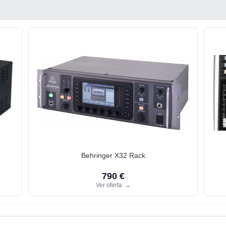
Behringer X32 Rack
790 €
Ver oferta
→