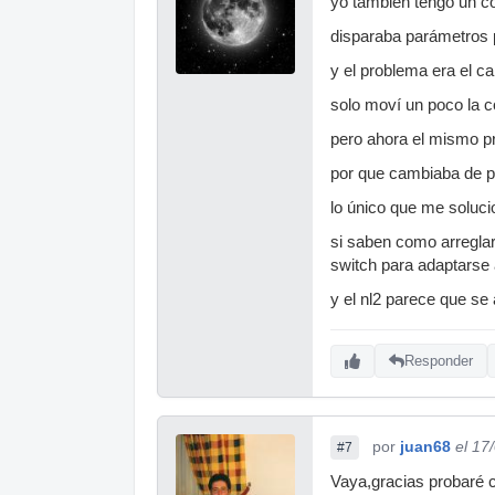
yo también tengo un co
disparaba parámetros p
y el problema era el ca
solo moví un poco la co
pero ahora el mismo pr
por que cambiaba de pa
lo único que me solucio
si saben como arreglar
switch para adaptarse a
y el nl2 parece que se 
Responder
por
juan68
el 17
#7
Vaya,gracias probaré c