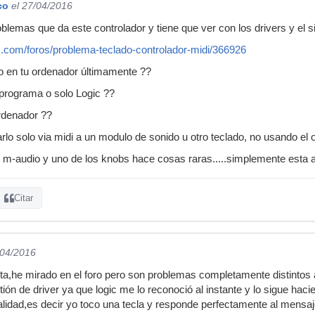
co
el 27/04/2016
blemas que da este controlador y tiene que ver con los drivers y el 
c.com/foros/problema-teclado-controlador-midi/366926
 en tu ordenador últimamente ??
 programa o solo Logic ??
rdenador ??
lo solo via midi a un modulo de sonido u otro teclado, no usando el 
 m-audio y uno de los knobs hace cosas raras.....simplemente esta av
Citar
/04/2016
ta,he mirado en el foro pero son problemas completamente distintos
ión de driver ya que logic me lo reconoció al instante y lo sigue ha
idad,es decir yo toco una tecla y responde perfectamente al mensaj