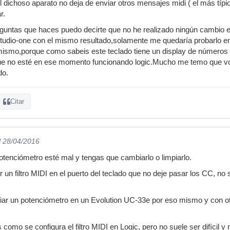
dichoso aparato no deja de enviar otros mensajes midi ( el más típico
r.
guntas que haces puedo decirte que no he realizado ningún cambio e
studio-one con el mismo resultado,solamente me quedaría probarlo
ismo,porque como sabeis este teclado tiene un display de números d
e no esté en ese momento funcionando logic.Mucho me temo que voy
do.
Citar
l 28/04/2016
otenciómetro esté mal y tengas que cambiarlo o limpiarlo.
un filtro MIDI en el puerto del teclado que no deje pasar los CC, no 
iar un potenciómetro en un Evolution UC-33e por eso mismo y con ot
 como se configura el filtro MIDI en Logic, pero no suele ser difícil 