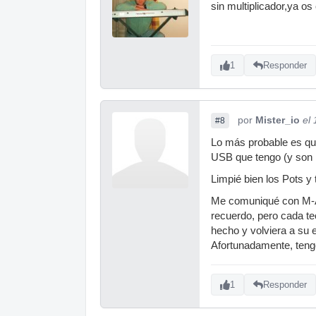
sin multiplicador,ya o
1
Responder
por
Mister_io
el
#8
Lo más probable es qu
USB que tengo (y son m
Limpié bien los Pots y
Me comuniqué con M-Au
recuerdo, pero cada te
hecho y volviera a su 
Afortunadamente, tengo
1
Responder