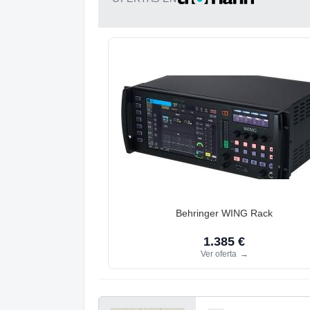
Behringer WING Rack
1.385 €
Ver oferta
→