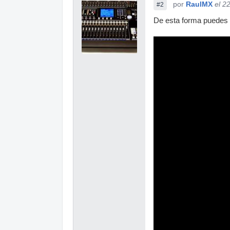
por
RaulMX
el 2
#2
De esta forma puedes a