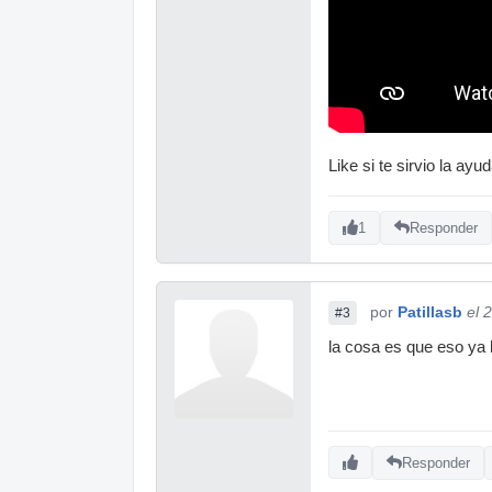
Like si te sirvio la ayud
1
Responder
por
Patillasb
el 
#3
la cosa es que eso ya 
Responder