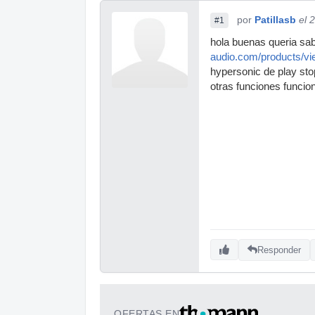
por
Patillasb
el 
#1
hola buenas queria sa
audio.com/products/v
hypersonic de play stop
otras funciones funcio
Responder
OFERTAS EN