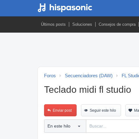
Últimos posts
Soluciones
Consejos de compra
Foros
Secuenciadores (DAW)
FL Studi
Teclado midi fl studio
Enviar post
Seguir este hilo
Ma