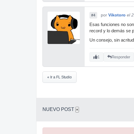
por
Vikotoro
el 
#4
Esas funciones no son 
record y lo demás se 
Un consejo, sin acritu
1
Responder
« Ir a FL Studio
NUEVO POST
×