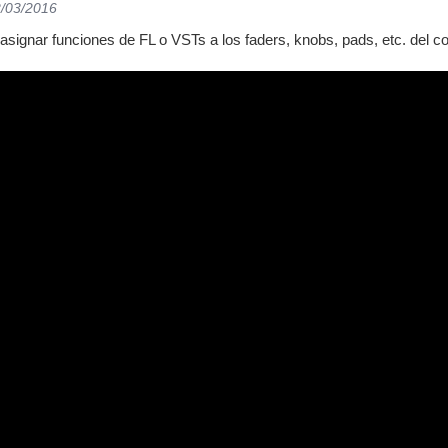
2/03/2016
signar funciones de FL o VSTs a los faders, knobs, pads, etc. del co