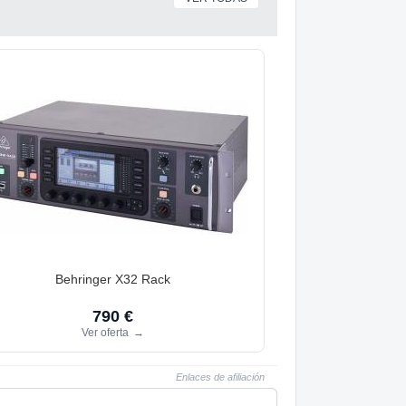
Behringer X32 Rack
790 €
Ver oferta
→
Enlaces de afiliación