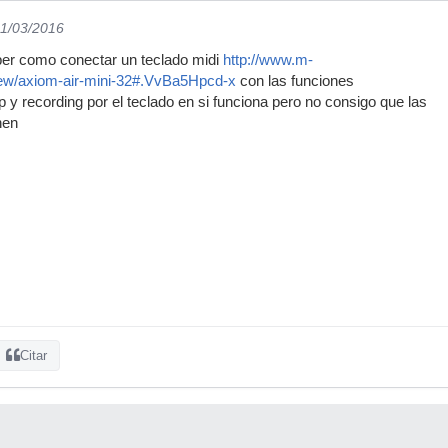
21/03/2016
ber como conectar un teclado midi
http://www.m-
iew/axiom-air-mini-32#.VvBa5Hpcd-x
con las funciones
 y recording por el teclado en si funciona pero no consigo que las
nen
Citar