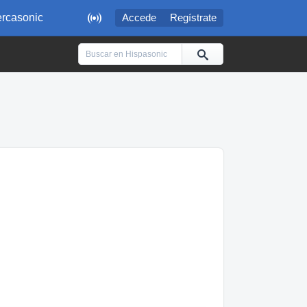

rcasonic
Accede
Regístrate