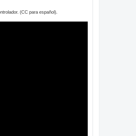
ntrolador. (CC para español).