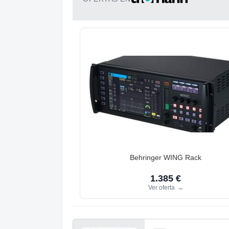
Behringer WING Rack
1.385 €
Ver oferta
→