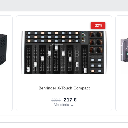
-32%
Behringer X-Touch Compact
217 €
320 €
Ver oferta
→