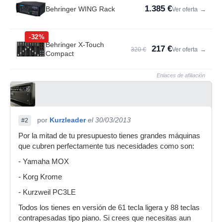
1.385 €
Behringer WING Rack
Ver oferta
→
-32%
Behringer X-Touch
217 €
320 €
Ver oferta
→
Compact
Enlaces de afiliación
por
Kurzleader
el 30/03/2013
#2
Por la mitad de tu presupuesto tienes grandes máquinas
que cubren perfectamente tus necesidades como son:
- Yamaha MOX
- Korg Krome
- Kurzweil PC3LE
Todos los tienes en versión de 61 tecla ligera y 88 teclas
contrapesadas tipo piano. Si crees que necesitas aun