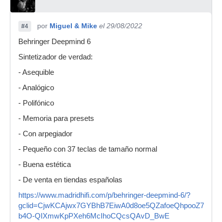
por
Miguel & Mike
el 29/08/2022
#4
Behringer Deepmind 6
Sintetizador de verdad:
- Asequible
- Analógico
- Polifónico
- Memoria para presets
- Con arpegiador
- Pequeño con 37 teclas de tamaño normal
- Buena estética
- De venta en tiendas españolas
https://www.madridhifi.com/p/behringer-deepmind-6/?
gclid=CjwKCAjwx7GYBhB7EiwA0d8oe5QZafoeQhpooZ7aj3Svl
b4O-QIXmwKpPXeh6McIhoCQcsQAvD_BwE