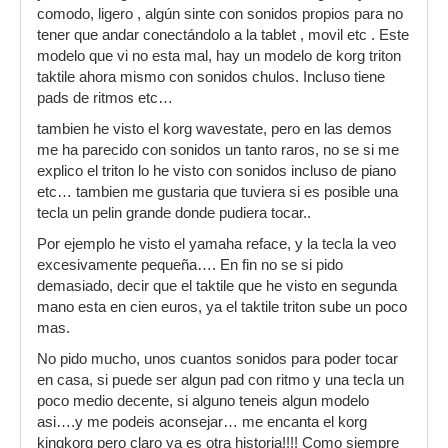
comodo, ligero , algún sinte con sonidos propios para no
tener que andar conectándolo a la tablet , movil etc . Este
modelo que vi no esta mal, hay un modelo de korg triton
taktile ahora mismo con sonidos chulos. Incluso tiene
pads de ritmos etc…
tambien he visto el korg wavestate, pero en las demos
me ha parecido con sonidos un tanto raros, no se si me
explico el triton lo he visto con sonidos incluso de piano
etc… tambien me gustaria que tuviera si es posible una
tecla un pelin grande donde pudiera tocar..
Por ejemplo he visto el yamaha reface, y la tecla la veo
excesivamente pequeña…. En fin no se si pido
demasiado, decir que el taktile que he visto en segunda
mano esta en cien euros, ya el taktile triton sube un poco
mas.
No pido mucho, unos cuantos sonidos para poder tocar
en casa, si puede ser algun pad con ritmo y una tecla un
poco medio decente, si alguno teneis algun modelo
asi….y me podeis aconsejar… me encanta el korg
kingkorg pero claro ya es otra historia!!!! Como siempre