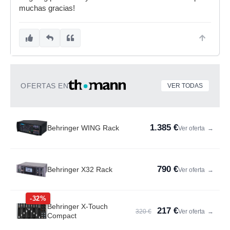
muchas gracias!
OFERTAS EN
VER TODAS
1.385 €
Behringer WING Rack
Ver oferta
→
790 €
Behringer X32 Rack
Ver oferta
→
-32%
Behringer X-Touch
217 €
320 €
Ver oferta
→
Compact