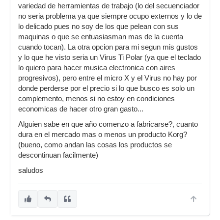
nuevas, creo, que suenan de vicio. Es una
variedad de herramientas de trabajo (lo del secuenciador
pequeña bestia que pasa desapercibida, tal vez
no seria problema ya que siempre ocupo externos y lo de
muchos piensen que es de la familia del R3,
lo delicado pues no soy de los que pelean con sus
pero es una joya oculta.
maquinas o que se entuasiasman mas de la cuenta
Obviamente, el hecho de que su precio sea el
cuando tocan). La otra opcion para mi segun mis gustos
que es (y ya no te digo si lo pillas de segunda
y lo que he visto seria un Virus Ti Polar (ya que el teclado
mano
) ayuda mucho a que te guste más de
lo quiero para hacer musica electronica con aires
lo que te gustaria si valiese el doble...
progresivos), pero entre el micro X y el Virus no hay por
donde perderse por el precio si lo que busco es solo un
Saludos.
complemento, menos si no estoy en condiciones
economicas de hacer otro gran gasto...
Alguien sabe en que año comenzo a fabricarse?, cuanto
dura en el mercado mas o menos un producto Korg?
(bueno, como andan las cosas los productos se
descontinuan facilmente)
saludos