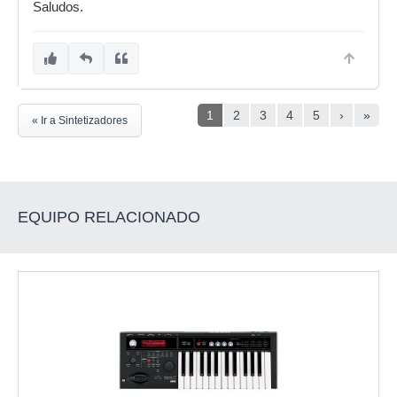
Saludos.
1
2
3
4
5
›
»
« Ir a Sintetizadores
EQUIPO RELACIONADO