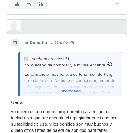
por
Donethur
el 11/07/2008
#5
tomthedead escribió:
Yo lo acabo de comprar y a mi me encanta.
Es la manera más barata de tener sonido Korg
de toda la vida. No tiene secuenciador, motor de
efectos justito, etc, sí, pero suena de vicio y tiene
Mostrar más
el doble de memoria de un triton clásico. Está
hecho de plástico chungo pero mientras no lo
Genial
tires contra la pared, irá bien.
yo quiero usarlo como complemento para mi actual
Teniendo un porcentaje muy alto de los
teclado, ya que me encanta el arpegiador que tiene por
programas y combis de la base de todos los
su facilidad de uso, y los sonidos son muy buenos y
tritones, para mi suena mejor y tiene algunas
quiero otros tintes de paleta de sonidos para tener