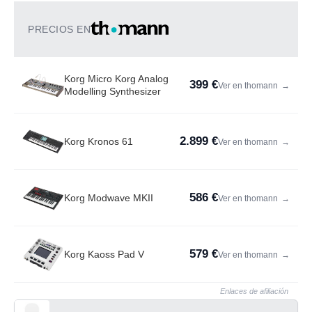
PRECIOS EN
Korg Micro Korg Analog
399 €
Ver en thomann
→
Modelling Synthesizer
2.899 €
Korg Kronos 61
Ver en thomann
→
586 €
Korg Modwave MKII
Ver en thomann
→
579 €
Korg Kaoss Pad V
Ver en thomann
→
Enlaces de afiliación