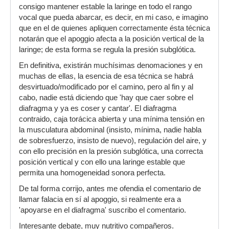
consigo mantener estable la laringe en todo el rango
vocal que pueda abarcar, es decir, en mi caso, e imagino
que en el de quienes apliquen correctamente ésta técnica
notarán que el apoggio afecta a la posición vertical de la
laringe; de esta forma se regula la presión subglótica.
En definitiva, existirán muchísimas denomaciones y en
muchas de ellas, la esencia de esa técnica se habrá
desvirtuado/modificado por el camino, pero al fin y al
cabo, nadie está diciendo que 'hay que caer sobre el
diafragma y ya es coser y cantar'. El diafragma
contraido, caja torácica abierta y una mínima tensión en
la musculatura abdominal (insisto, mínima, nadie habla
de sobresfuerzo, insisto de nuevo), regulación del aire, y
con ello precisión en la presión subglótica, una correcta
posición vertical y con ello una laringe estable que
permita una homogeneidad sonora perfecta.
De tal forma corrijo, antes me ofendia el comentario de
llamar falacia en sí al apoggio, si realmente era a
'apoyarse en el diafragma' suscribo el comentario.
Interesante debate, muy nutritivo compañeros.