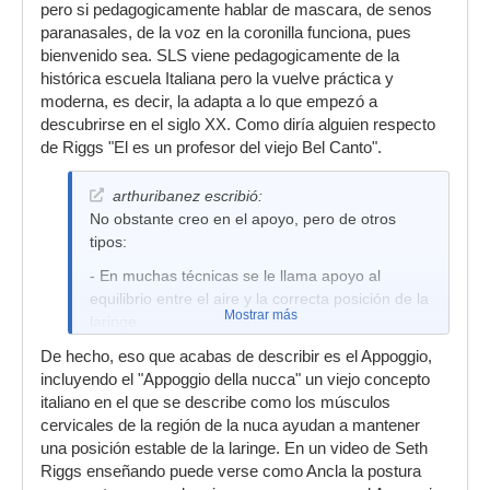
pero si pedagogicamente hablar de mascara, de senos
paranasales, de la voz en la coronilla funciona, pues
bienvenido sea. SLS viene pedagogicamente de la
histórica escuela Italiana pero la vuelve práctica y
moderna, es decir, la adapta a lo que empezó a
descubrirse en el siglo XX. Como diría alguien respecto
de Riggs "El es un profesor del viejo Bel Canto".
arthuribanez escribió:
No obstante creo en el apoyo, pero de otros
tipos:
- En muchas técnicas se le llama apoyo al
equilibrio entre el aire y la correcta posición de la
Mostrar más
laringe.
- El anclaje, que para nada tiene que ver con el
De hecho, eso que acabas de describir es el Appoggio,
diafragma.
incluyendo el "Appoggio della nucca" un viejo concepto
italiano en el que se describe como los músculos
cervicales de la región de la nuca ayudan a mantener
una posición estable de la laringe. En un video de Seth
Riggs enseñando puede verse como Ancla la postura