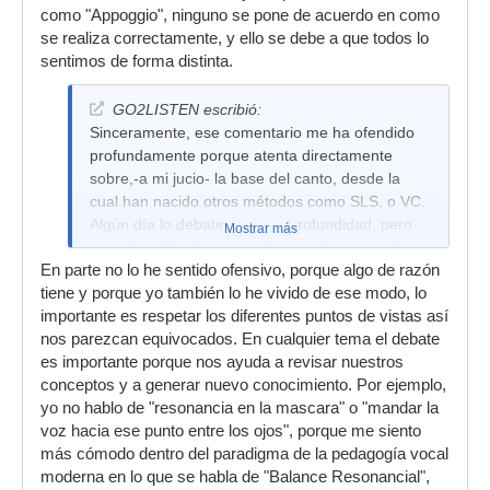
como "Appoggio", ninguno se pone de acuerdo en como
se realiza correctamente, y ello se debe a que todos lo
sentimos de forma distinta.
GO2LISTEN escribió:
Sinceramente, ese comentario me ha ofendido
profundamente porque atenta directamente
sobre,-a mi jucio- la base del canto, desde la
cual han nacido otros métodos como SLS, o VC.
Algún día lo debatiremos en profundidad, pero
Mostrar más
creo que debemos ser más respetuosos con
En parte no lo he sentido ofensivo, porque algo de razón
ciertas denominaciones a aspectos tan
tiene y porque yo también lo he vivido de ese modo, lo
auténticos como a la técnica italiana y operística
importante es respetar los diferentes puntos de vistas así
que a día de hoy, poca gente saber impartir.
nos parezcan equivocados. En cualquier tema el debate
es importante porque nos ayuda a revisar nuestros
conceptos y a generar nuevo conocimiento. Por ejemplo,
yo no hablo de "resonancia en la mascara" o "mandar la
voz hacia ese punto entre los ojos", porque me siento
más cómodo dentro del paradigma de la pedagogía vocal
moderna en lo que se habla de "Balance Resonancial",