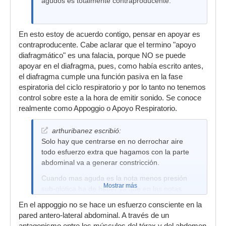
agudos es totalmente contraproducente.
En esto estoy de acuerdo contigo, pensar en apoyar es
contraproducente. Cabe aclarar que el termino "apoyo
diafragmático" es una falacia, porque NO se puede
apoyar en el diafragma, pues, como había escrito antes,
el diafragma cumple una función pasiva en la fase
espiratoria del ciclo respiratorio y por lo tanto no tenemos
control sobre este a la hora de emitir sonido. Se conoce
realmente como Appoggio o Apoyo Respiratorio.
arthuribanez escribió:
Solo hay que centrarse en no derrochar aire
todo esfuerzo extra que hagamos con la parte
abdominal va a generar constricción.
Cuando mas aguda es la nota menos presión
Mostrar más
sub-glótica ha de haber ya que en las notas
agudas las cuerdas se juntan en buena parte
En el appoggio no se hace un esfuerzo consciente en la
y esto hace que aire que necesite para vibrar
pared antero-lateral abdominal. A través de un
libremente sea mínimo.