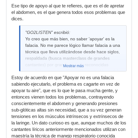
Ese tipo de apoyo al que te refieres, que es el de apretar
el abdomen, es el que genera todos esos problemas que
dices.
"GO2LISTEN" escribió:
Yo creo que más bien, no saber 'apoyar' es la
falacia. No me parece lógico llamar falacia a una
técnica que lleva utilizándose desde hace siglos,
respaldada (busca masterclass de grandes
cantantes) por grandes voces reconocidas
Mostrar más
mundialmente como Kraus, Pavarotti, Mario del
Estoy de acuerdo en que "Apoyar no es una falacia
Mónaco, Caruso, Caballé... entre otros
sabiendo ejecutarlo, el problema es cagarte en vez de
muchísimos. Apoyar no es una falacia sabiendo
apoyar tu aire", que es lo que le pasa mucha gente, y
ejecutarlo, el problema es 'cagarte' en vez de
entonces vienen todos los problemas, contrayendo
apoyar tu aire; que al final es la suma de muchos
conscientemente el abdomen y generando presiones
factores para hacer el canto más automático.
sub-glóticas altas sin necesidad, que a su vez generan
tensiones en los músculos intrínsecos y extrínsecos de
la laringe. Un dato curioso es que, aunque muchos de los
cantantes líricos anteriormente mencionados utilizan con
maestría la técnica de manejo respiratorio conocida