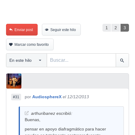
1
2
3
Enviar post
Seguir este hilo
Marcar como favorito
por
AudiosphereX
el 12/12/2013
#31
arthuribanez escribió:
Buenas,
pensar en apoyo diafragmático para hacer