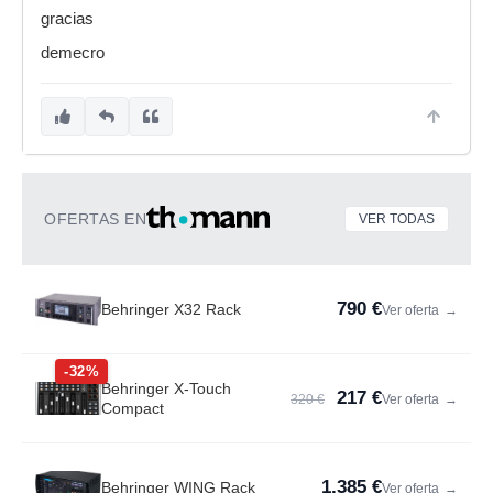
gracias
demecro
OFERTAS EN
VER TODAS
790 €
Behringer X32 Rack
Ver oferta
→
-32%
Behringer X-Touch
217 €
320 €
Ver oferta
→
Compact
1.385 €
Behringer WING Rack
Ver oferta
→