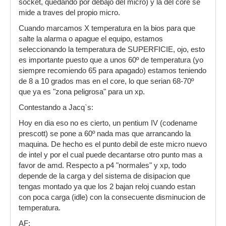
socket, quedando por debajo del micro) y la del core se
mide a traves del propio micro.
Cuando marcamos X temperatura en la bios para que
salte la alarma o apague el equipo, estamos
seleccionando la temperatura de SUPERFICIE, ojo, esto
es importante puesto que a unos 60º de temperatura (yo
siempre recomiendo 65 para apagado) estamos teniendo
de 8 a 10 grados mas en el core, lo que serian 68-70º
que ya es "zona peligrosa" para un xp.
Contestando a Jacq`s:
Hoy en dia eso no es cierto, un pentium IV (codename
prescott) se pone a 60º nada mas que arrancando la
maquina. De hecho es el punto debil de este micro nuevo
de intel y por el cual puede decantarse otro punto mas a
favor de amd. Respecto a p4 "normales" y xp, todo
depende de la carga y del sistema de disipacion que
tengas montado ya que los 2 bajan reloj cuando estan
con poca carga (idle) con la consecuente disminucion de
temperatura.
AF: