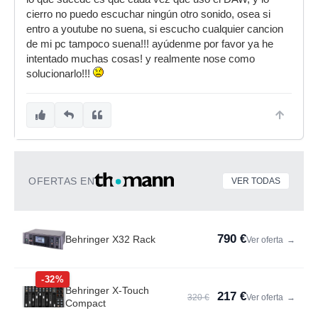
cierro no puedo escuchar ningún otro sonido, osea si
entro a youtube no suena, si escucho cualquier cancion
de mi pc tampoco suena!!! ayúdenme por favor ya he
intentado muchas cosas! y realmente nose como
solucionarlo!!!
OFERTAS EN
VER TODAS
790 €
Behringer X32 Rack
Ver oferta
→
-32%
Behringer X-Touch
217 €
320 €
Ver oferta
→
Compact