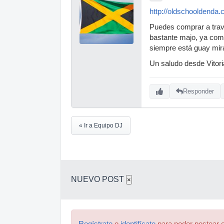
http://oldschooldenda.
Puedes comprar a travé
bastante majo, ya comp
siempre está guay mira
Un saludo desde Vitor
Responder
« Ir a Equipo DJ
NUEVO POST
×
Regístrate
o
identifícate
para poder postear e