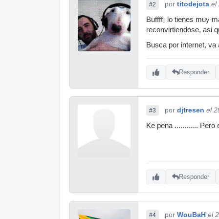
por
titodejota
el
#2
Buffff¡ lo tienes muy m
reconvirtiendose, asi 
Busca por internet, va 
Responder
por
djtresen
el 
#3
Ke pena ............ Pero e
Responder
por
WouBaH
el 
#4