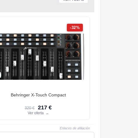
-32%
Behringer X-Touch Compact
217 €
320 €
Ver oferta
→
Enlaces de afiliación