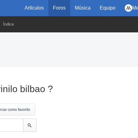
Artículos
Foros
Música
Equipo
Me
Índice
nilo bilbao ?
rcar como favorito