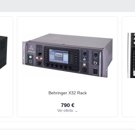
Behringer X32 Rack
790 €
Ver oferta
→