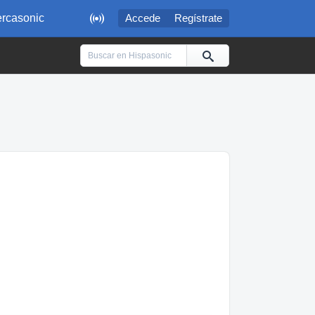

rcasonic
Accede
Regístrate