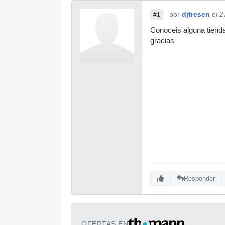
por
djtresen
el 
#1
Conoceis alguna tienda
gracias
Responder
OFERTAS EN