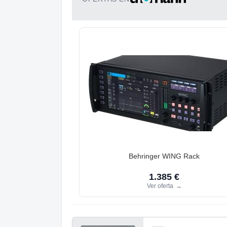
Behringer WING Rack
1.385 €
Ver oferta
→