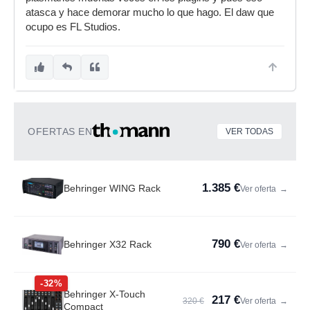
atasca y hace demorar mucho lo que hago. El daw que
ocupo es FL Studios.
OFERTAS EN
VER TODAS
1.385 €
Behringer WING Rack
Ver oferta
→
790 €
Behringer X32 Rack
Ver oferta
→
-32%
Behringer X-Touch
217 €
320 €
Ver oferta
→
Compact