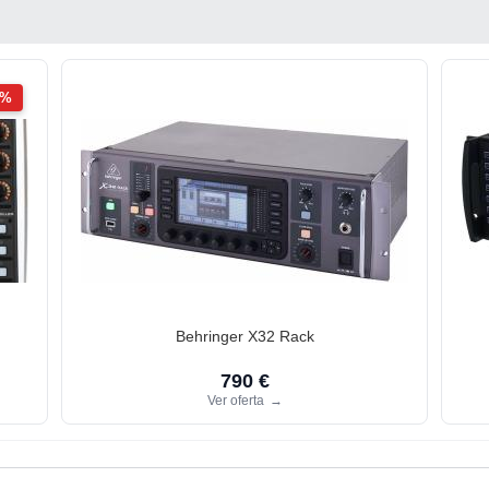
2%
Behringer X32 Rack
790 €
Ver oferta
→