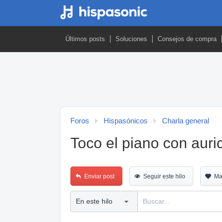
Últimos posts
Soluciones
Consejos de compra
Foros
Hispasónicos
Charla general
Toco el piano con auric
Enviar post
Seguir este hilo
Ma