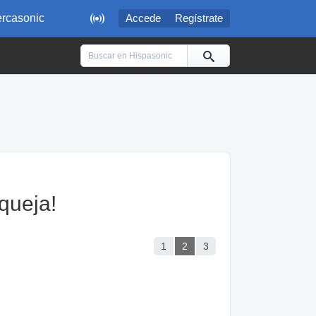

rcasonic
Accede
Regístrate
 queja!
1
2
3