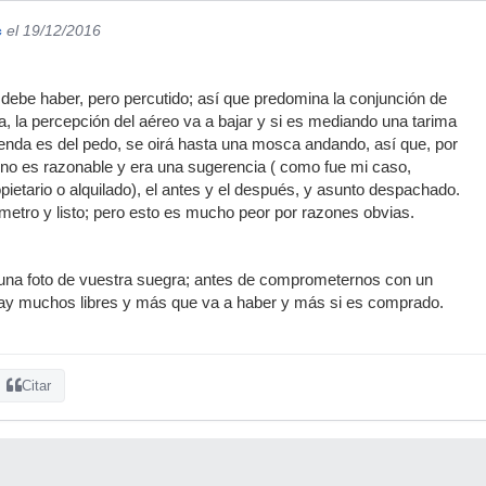
c
el 19/12/2016
o debe haber, pero percutido; así que predomina la conjunción de
a, la percepción del aéreo va a bajar y si es mediando una tarima
ivienda es del pedo, se oirá hasta una mosca andando, así que, por
ino es razonable y era una sugerencia ( como fue mi caso,
pietario o alquilado), el antes y el después, y asunto despachado.
etro y listo; pero esto es mucho peor por razones obvias.
una foto de vuestra suegra; antes de comprometernos con un
hay muchos libres y más que va a haber y más si es comprado.
Citar