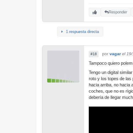
Responder
1 respuesta directa
por
vagar
el 19
#18
Tampoco quiero polemiz
Tengo un digital simil
roto y los topes de la
hacia arriba, no hacia 
coches, que no es rígi
debería de llegar much