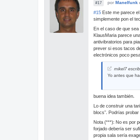
por
Manelfunk
#17
#15
Este me parece el 
simplemente pon el tec
En el caso de que sea r
KlausMaria parece una 
antivibratorios para p
prever si esos tacos 
electrónicos poco pes
mikel7 escrib
Yo antes que hac
buena idea también.
Lo de construir una ta
blocs". Podrías probar
Nota (***): No es por p
forjado debería ser suf
propia sala sería exag