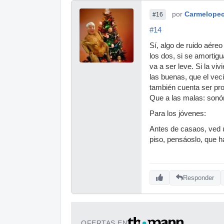
por
Carmelope
#16
#14
Sí, algo de ruido aére
los dos, si se amortigu
va a ser leve. Si la v
las buenas, que el vec
también cuenta ser pro
Que a las malas: sonóm
Para los jóvenes:
Antes de casaos, ved 
piso, pensáoslo, que 
Responder
OFERTAS EN