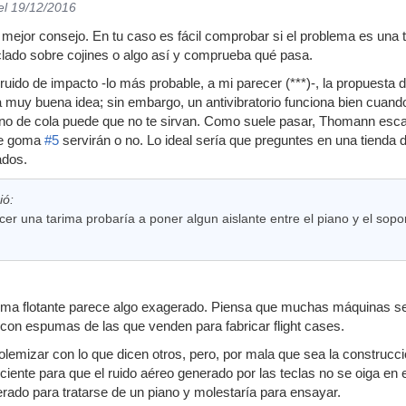
el 19/12/2016
mejor consejo. En tu caso es fácil comprobar si el problema es una 
lado sobre cojines o algo así y comprueba qué pasa.
uido de impacto -lo más probable, a mi parecer (***)-, la propuesta d
muy buena idea; sin embargo, un antivibratorio funciona bien cuand
iano de cola puede que no te sirvan. Como suele pasar, Thomann esca
de goma
#5
servirán o no. Lo ideal sería que preguntes en una tienda d
ados.
ió:
er una tarima probaría a poner algun aislante entre el piano y el sopo
rima flotante parece algo exagerado. Piensa que muchas máquinas se a
 con espumas de las que venden para fabricar flight cases.
olemizar con lo que dicen otros, pero, por mala que sea la construcción
iciente para que el ruido aéreo generado por las teclas no se oiga en el
erado para tratarse de un piano y molestaría para ensayar.