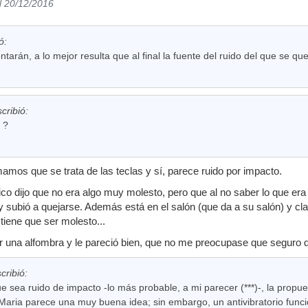
l 20/12/2016
ó:
ntarán, a lo mejor resulta que al final la fuente del ruido del que se quej
cribió:
 ?
mamos que se trata de las teclas y sí, parece ruido por impacto.
co dijo que no era algo muy molesto, pero que al no saber lo que er
 y subió a quejarse. Además está en el salón (que da a su salón) y cla
tiene que ser molesto...
 una alfombra y le pareció bien, que no me preocupase que seguro qu
cribió:
e sea ruido de impacto -lo más probable, a mi parecer (***)-, la propue
Maria parece una muy buena idea; sin embargo, un antivibratorio funci