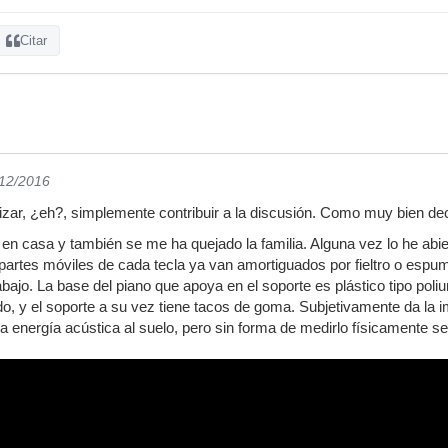
Citar
/12/2016
ar, ¿eh?, simplemente contribuir a la discusión. Como muy bien decí
ar en casa y también se me ha quejado la familia. Alguna vez lo he abi
s partes móviles de cada tecla ya van amortiguados por fieltro o espu
abajo. La base del piano que apoya en el soporte es plástico tipo poli
do, y el soporte a su vez tiene tacos de goma. Subjetivamente da la 
a energía acústica al suelo, pero sin forma de medirlo físicamente