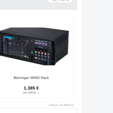
Behringer WING Rack
1.385 €
Ver oferta
→
Enlaces de afiliación