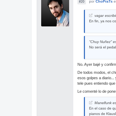
por
ChoPraTs
e
#20
vagar escribi
En fin, ya nos co
"Chuy Nuñez" es
No será el pedal
No. Ayer bajé y confir
De todos modos, el chi
esos golpes a diario...
tele pues entiendo que 
Le comenté lo de poner
Manelfunk es
En el caso de qu
pianos de Klaus