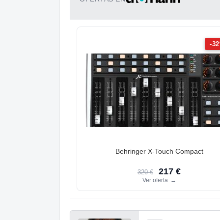
-3
Behringer X-Touch Compact
217 €
320 €
Ver oferta
→