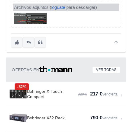
Archivos adjuntos (
logúate
para descargar)
OFERTAS EN
VER TODAS
-32%
Behringer X-Touch
217 €
320 €
Ver oferta
→
Compact
790 €
Behringer X32 Rack
Ver oferta
→