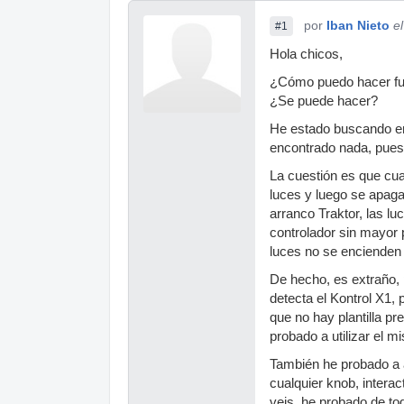
por
Iban Nieto
e
#1
Hola chicos,
¿Cómo puedo hacer fun
¿Se puede hacer?
He estado buscando en 
encontrado nada, pues
La cuestión es que cua
luces y luego se apaga
arranco Traktor, las l
controlador sin mayor 
luces no se encienden
De hecho, es extraño, p
detecta el Kontrol X1, 
que no hay plantilla p
probado a utilizar el 
También he probado a a
cualquier knob, interac
veis, he probado de to