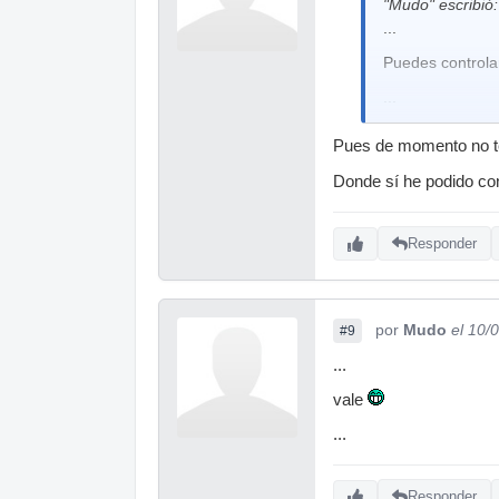
"Mudo" escribió:
...
Puedes controlar
...
Pues de momento no te
Donde sí he podido con
Responder
por
Mudo
el 10/
#9
...
vale
...
Responder