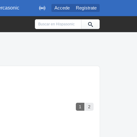

rcasonic
Accede
Regístrate
1
2