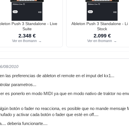
bleton Push 3 Standalone - Live
Ableton Push 3 Standalone - Li
Suite
Stock
2.348 €
2.099 €
Ver en thomann
→
Ver en thomann
→
06/08/2010
n las preferencias de ableton el remote en el imput del kx1...
trolar parametros...
er es ponerlo en modo MIDI ya que en modo nativo de traktor no env
 algún botón o fader no reacciona, es posible que no mande mensaje MID
hufado y activar cada botón o fader que esté en off....
... deberia funcionarte....