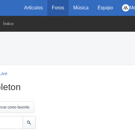
Artículos
Foros
Música
Equipo
Me
Índice
Live
bleton
rcar como favorito