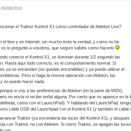
l 05/08/2010
cionar el Traktor Kontrol X1 como controlador de Ableton Live?
el foro y en Internet, sin mucho éxito la verdad, y como no he
 os lo pregunto a vosotros, que seguro sabéis como hacerlo
ndo conecto el Kontrol X1, se iluminan durante 1/2 segundo las
n. Hasta aquí todo correcto, es el comportamiento normal. Si
uces ya se encienden (se quedan encendidas) y ya puedo utilizar el
problemas. Pero si hago la misma operación con Ableton, las
 y no puedo hacer nada.
orque si voy a las preferencias de Ableton (en la parte de MIDI),
pero no envía ni recibe señal alguna. Por cierto que no aparece en la 
redefinida, como con el LaunchPad). Y hablando del LaunchPad, tengo
mismo cable USB del Launchpad con el Kontrol X1 (y también el cable o
rrancar Traktor (ya encendería las luces del Kontrol X1), y después A
túa con Traktor, no con Ableton. Si cierro Traktor, se apagan las luce
do ya).