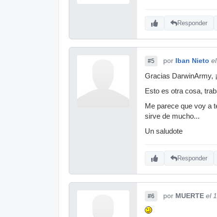
Responder
por
Iban Nieto
e
#5
Gracias DarwinArmy, ¡
Esto es otra cosa, tra
Me parece que voy a t
sirve de mucho...
Un saludote
Responder
por
MUERTE
el 
#6