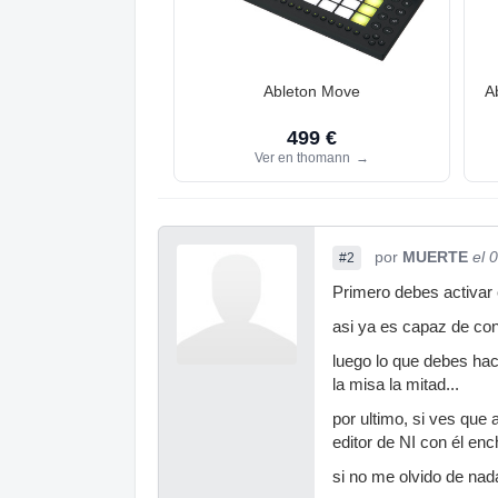
Ableton Move
A
499 €
Ver en thomann
→
por
MUERTE
el 
#2
Primero debes activar e
asi ya es capaz de con
luego lo que debes hac
la misa la mitad...
por ultimo, si ves que
editor de NI con él enc
si no me olvido de nada.