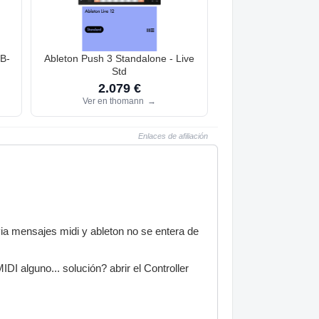
 B-
Ableton Push 3 Standalone - Live
Std
2.079 €
Ver en thomann
→
Enlaces de afiliación
ia mensajes midi y ableton no se entera de
I alguno... solución? abrir el Controller