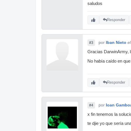
saludos
Responder
por
Iban Nieto
e
#3
Gracias DarwinArmy, lo
No había caído en que
Responder
por
Ioan Gambo
#4
x fin tenemos la soluc
te djie yo que sería un