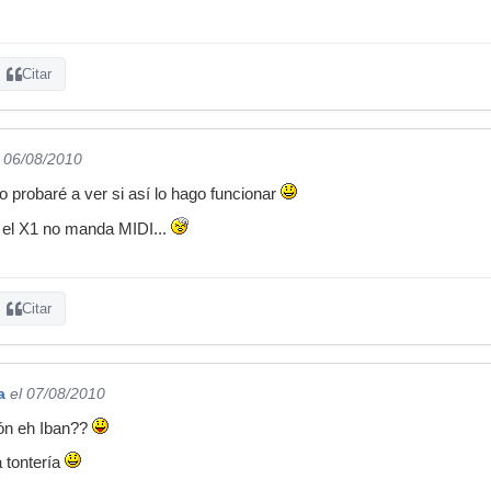
Citar
l 06/08/2010
 probaré a ver si así lo hago funcionar
 el X1 no manda MIDI...
Citar
a
el 07/08/2010
ión eh Iban??
a tontería