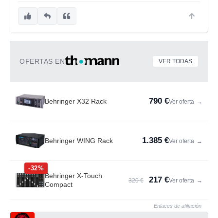
OFERTAS EN
VER TODAS
790 €
Behringer X32 Rack
Ver oferta
→
1.385 €
Behringer WING Rack
Ver oferta
→
-32%
Behringer X-Touch
217 €
320 €
Ver oferta
→
Compact
Enlaces de afiliación