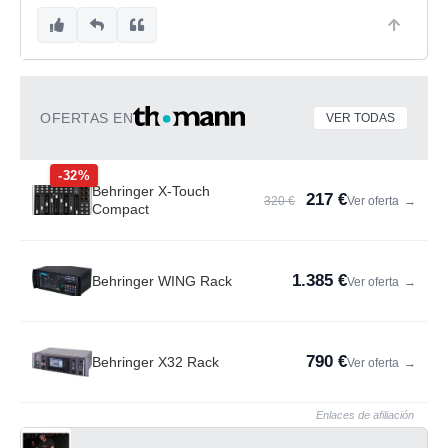
OFERTAS EN
VER TODAS
-32%
Behringer X-Touch
217 €
320 €
Ver oferta
→
Compact
1.385 €
Behringer WING Rack
Ver oferta
→
790 €
Behringer X32 Rack
Ver oferta
→
Enlaces de afiliación