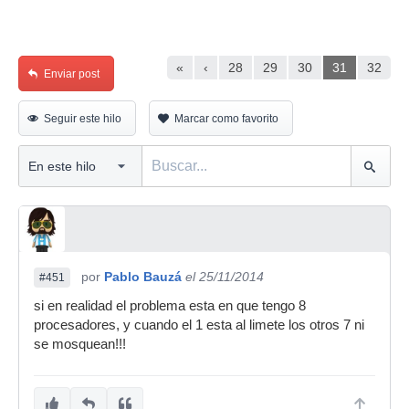
«
‹
28
29
30
31
32
Enviar post
Seguir este hilo
Marcar como favorito
por
Pablo Bauzá
el 25/11/2014
#451
si en realidad el problema esta en que tengo 8
procesadores, y cuando el 1 esta al limete los otros 7 ni
se mosquean!!!