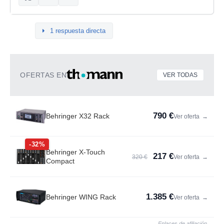
1 respuesta directa
OFERTAS EN
VER TODAS
790 €
Behringer X32 Rack
Ver oferta
→
-32%
Behringer X-Touch
217 €
320 €
Ver oferta
→
Compact
1.385 €
Behringer WING Rack
Ver oferta
→
Enlaces de afiliación