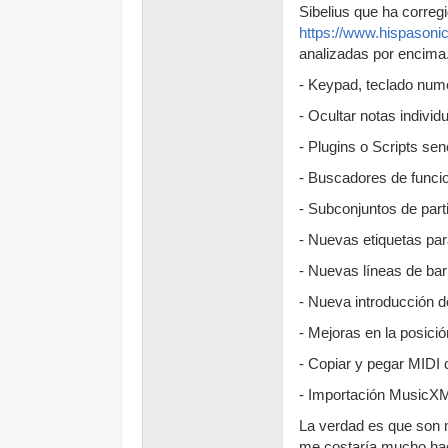
Sibelius que ha correg
https://www.hispasonic
analizadas por encima
- Keypad, teclado numé
- Ocultar notas individ
- Plugins o Scripts sen
- Buscadores de funcio
- Subconjuntos de part
- Nuevas etiquetas pa
- Nuevas líneas de ba
- Nueva introducción 
- Mejoras en la posici
- Copiar y pegar MIDI 
- Importación MusicXML
La verdad es que son 
me costaría mucho hace