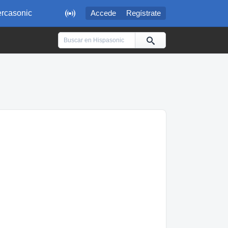

rcasonic
Accede
Regístrate