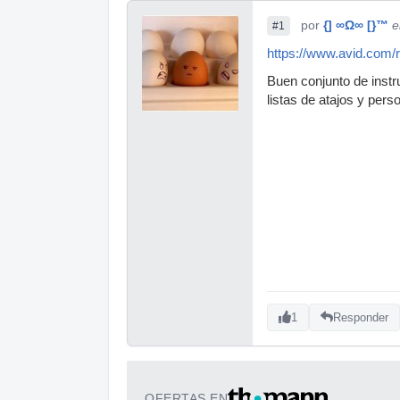
por
{] ∞Ω∞ [}™
e
#1
https://www.avid.com/r
Buen conjunto de inst
listas de atajos y pers
1
Responder
OFERTAS EN