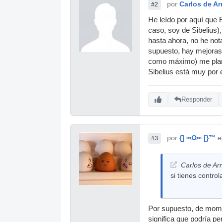
por
Carlos de Ar
#2
He leído por aquí que F
caso, soy de Sibelius)
hasta ahora, no he not
supuesto, hay mejoras, 
como máximo) me plant
Sibelius está muy por e
Responder
por
{] ∞Ω∞ [}™
e
#3
Carlos de Arr
si tienes contro
Por supuesto, de momen
significa que podría 