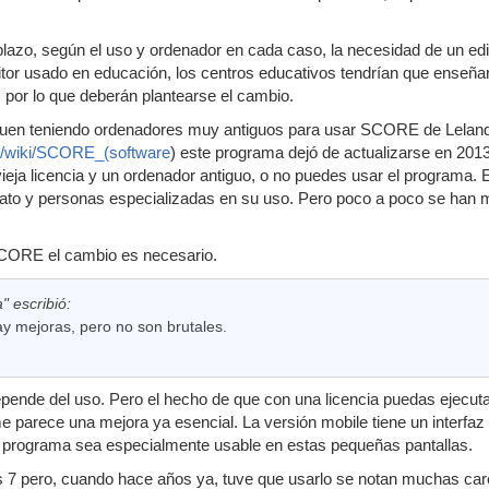
plazo, según el uso y ordenador en cada caso, la necesidad de un edi
ditor usado en educación, los centros educativos tendrían que enseñ
, por lo que deberán plantearse el cambio.
iguen teniendo ordenadores muy antiguos para usar SCORE de Lelan
org/wiki/SCORE_(software
) este programa dejó de actualizarse en 201
eja licencia y un ordenador antiguo, o no puedes usar el programa. En
mato y personas especializadas en su uso. Pero poco a poco se han m
CORE el cambio es necesario.
" escribió:
y mejoras, pero no son brutales.
ende del uso. Pero el hecho de que con una licencia puedas ejecutar
e parece una mejora ya esencial. La versión mobile tiene un interfaz 
l programa sea especialmente usable en estas pequeñas pantallas.
s 7 pero, cuando hace años ya, tuve que usarlo se notan muchas care