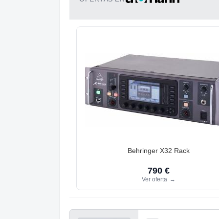
Behringer X32 Rack
790 €
Ver oferta
→