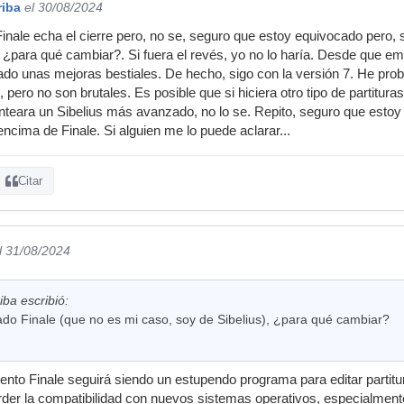
riba
el 30/08/2024
inale echa el cierre pero, no se, seguro que estoy equivocado pero, s
, ¿para qué cambiar?. Si fuera el revés, yo no lo haría. Desde que 
ado unas mejoras bestiales. De hecho, sigo con la versión 7. He pro
pero no son brutales. Es posible que si hiciera otro tipo de partitura
eara un Sibelius más avanzado, no lo se. Repito, seguro que estoy 
ncima de Finale. Si alguien me lo puede aclarar...
Citar
l 31/08/2024
iba escribió:
lado Finale (que no es mi caso, soy de Sibelius), ¿para qué cambiar?
to Finale seguirá siendo un estupendo programa para editar partitur
perder la compatibilidad con nuevos sistemas operativos, especialm