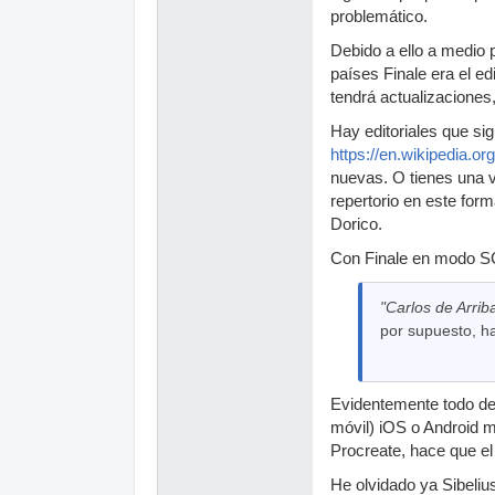
problemático.
Debido a ello a medio 
países Finale era el e
tendrá actualizaciones
Hay editoriales que s
https://en.wikipedia.
nuevas. O tienes una vi
repertorio en este for
Dorico.
Con Finale en modo S
"Carlos de Arriba
por supuesto, ha
Evidentemente todo dep
móvil) iOS o Android m
Procreate, hace que e
He olvidado ya Sibeliu