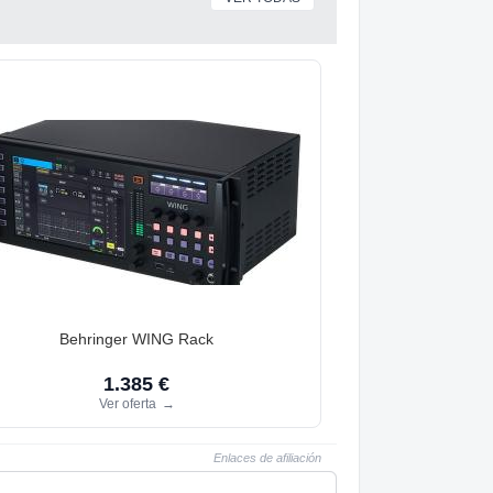
Behringer WING Rack
1.385 €
Ver oferta
→
Enlaces de afiliación