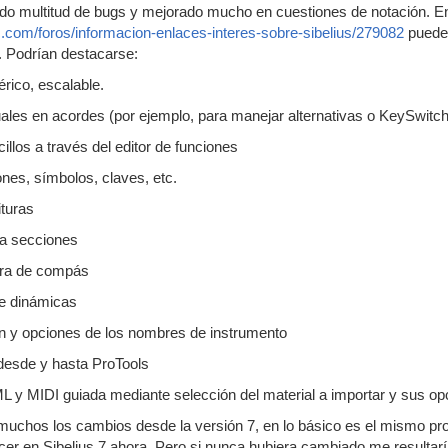
ido multitud de bugs y mejorado mucho en cuestiones de notación. En 
.com/foros/informacion-enlaces-interes-sobre-sibelius/279082
pueden
. Podrían destacarse:
rico, escalable.
uales en acordes (por ejemplo, para manejar alternativas o KeySwitch 
cillos a través del editor de funciones
nes, símbolos, claves, etc.
ituras
ra secciones
rra de compás
de dinámicas
ón y opciones de los nombres de instrumento
desde y hasta ProTools
 y MIDI guiada mediante selección del material a importar y sus op
muchos los cambios desde la versión 7, en lo básico es el mismo pro
r en Sibelius 7 ahora. Pero si nunca hubiera cambiado me resultarí