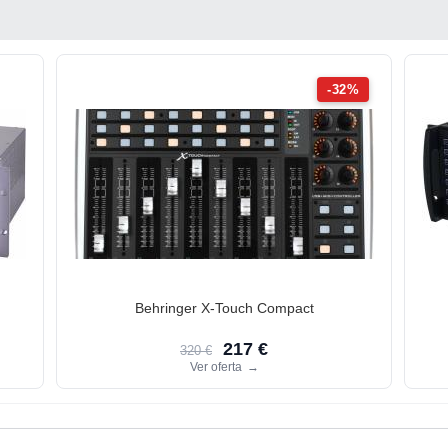
-32%
Behringer X-Touch Compact
217 €
320 €
Ver oferta
→