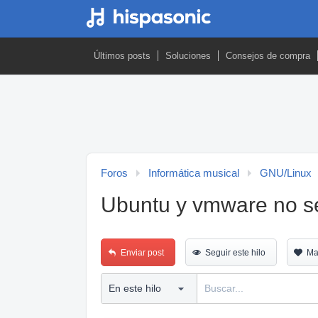
Últimos posts
Soluciones
Consejos de compra
Foros
Informática musical
GNU/Linux
Ubuntu y vmware no s
Enviar post
Seguir este hilo
Ma