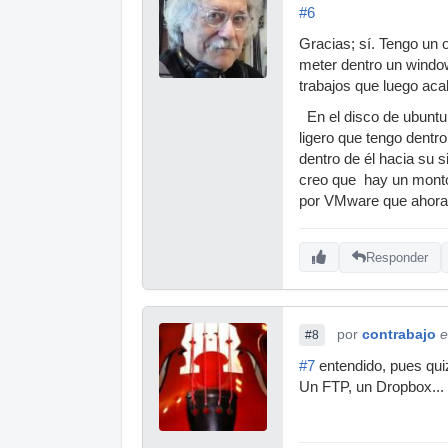
#6
Gracias; sí. Tengo un
meter dentro un window
trabajos que luego ac
En el disco de ubunt
ligero que tengo dentr
dentro de él hacia su 
creo que hay un montó
por VMware que ahora
Responder
por
contrabajo
e
#8
#7
entendido, pues quiz
Un FTP, un Dropbox... 