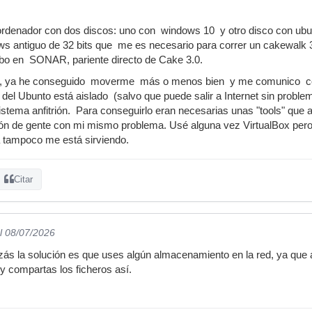
 ordenador con dos discos: uno con windows 10 y otro disco con ub
s antiguo de 32 bits que me es necesario para correr un cakewalk 3
abo en SONAR, pariente directo de Cake 3.0.
u, ya he conseguido moverme más o menos bien y me comunico con
o del Ubunto está aislado (salvo que puede salir a Internet sin probl
sistema anfitrión. Para conseguirlo eran necesarias unas "tools" que
n de gente con mi mismo problema. Usé alguna vez VirtualBox pero 
 tampoco me está sirviendo.
Citar
l 08/07/2026
ás la solución es que uses algún almacenamiento en la red, ya que anf
y compartas los ficheros así.