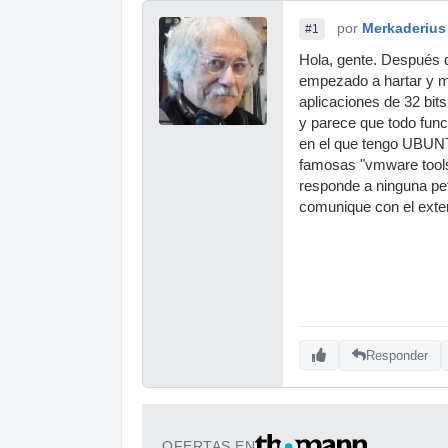
por
Merkaderius
#1
Hola, gente. Después 
empezado a hartar y 
aplicaciones de 32 bit
y parece que todo func
en el que tengo UBUNT
famosas "vmware tools
responde a ninguna pet
comunique con el ext
Responder
OFERTAS EN