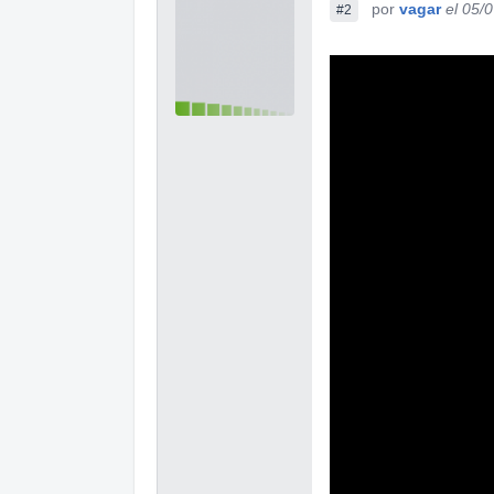
por
vagar
el 05/
#2