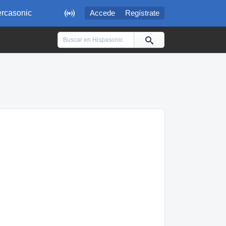

rcasonic
Accede
Regístrate