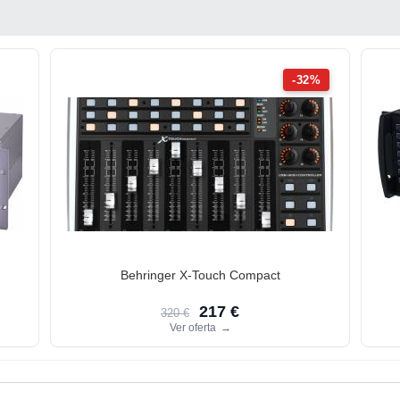
-32%
Behringer X-Touch Compact
217 €
320 €
Ver oferta
→