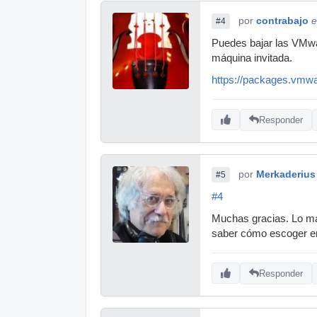
por
contrabajo
e
#4
Puedes bajar las VMwa
máquina invitada.
https://packages.vmwar
Responder
por
Merkaderius
#5
#4
Muchas gracias. Lo mal
saber cómo escoger en
Responder