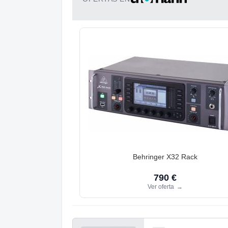
Behringer X32 Rack
790 €
Ver oferta
→