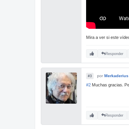
Mira a ver si este víde
Responder
por
Merkaderius
#3
#2
Muchas gracias. Pero
Responder