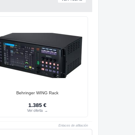
Behringer WING Rack
1.385 €
Ver oferta
→
Enlaces de afiliación