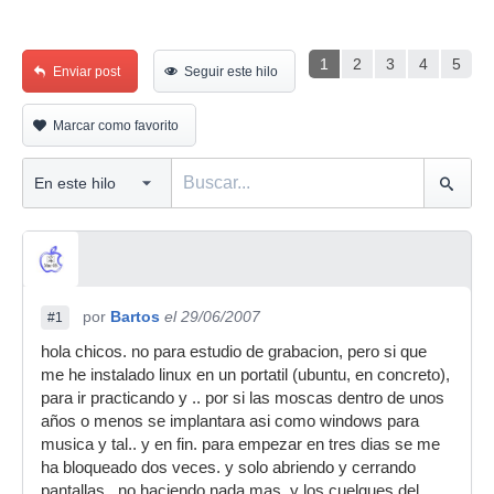
1
2
3
4
5
Enviar post
Seguir este hilo
Marcar como favorito
por
Bartos
el 29/06/2007
#1
hola chicos. no para estudio de grabacion, pero si que
me he instalado linux en un portatil (ubuntu, en concreto),
para ir practicando y .. por si las moscas dentro de unos
años o menos se implantara asi como windows para
musica y tal.. y en fin. para empezar en tres dias se me
ha bloqueado dos veces. y solo abriendo y cerrando
pantallas.. no haciendo nada mas, y los cuelgues del