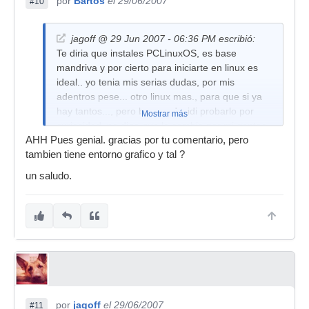
por
Bartos
el 29/06/2007
#10
jagoff @ 29 Jun 2007 - 06:36 PM escribió:
Te diria que instales PCLinuxOS, es base
mandriva y por cierto para iniciarte en linux es
ideal.. yo tenia mis serias dudas, por mis
adentros pese... otro linux mas., para que si ya
hay tantos..., pero bueno, decidi probarlo por
Mostrar más
curiosidad, no digo que lo cambie por mi gentoo,
AHH Pues genial. gracias por tu comentario, pero
pero para iniciarse esta realmente muy muy
tambien tiene entorno grafico y tal ?
bueno
un saludo.
Saludos
por
jagoff
el 29/06/2007
#11