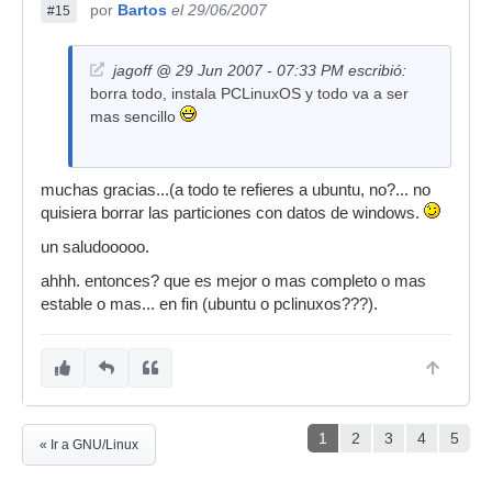
por
Bartos
el 29/06/2007
#15
jagoff @ 29 Jun 2007 - 07:33 PM escribió:
borra todo, instala PCLinuxOS y todo va a ser
mas sencillo
muchas gracias...(a todo te refieres a ubuntu, no?... no
quisiera borrar las particiones con datos de windows.
un saludooooo.
ahhh. entonces? que es mejor o mas completo o mas
estable o mas... en fin (ubuntu o pclinuxos???).
1
2
3
4
5
« Ir a GNU/Linux