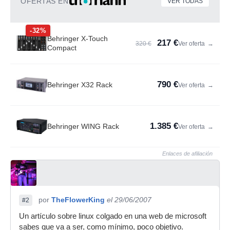
OFERTAS EN
VER TODAS
-32%
Behringer X-Touch
217 €
320 €
Ver oferta
→
Compact
790 €
Behringer X32 Rack
Ver oferta
→
1.385 €
Behringer WING Rack
Ver oferta
→
Enlaces de afiliación
por
TheFlowerKing
el 29/06/2007
#2
Un artículo sobre linux colgado en una web de microsoft
sabes que va a ser, como mínimo, poco objetivo.