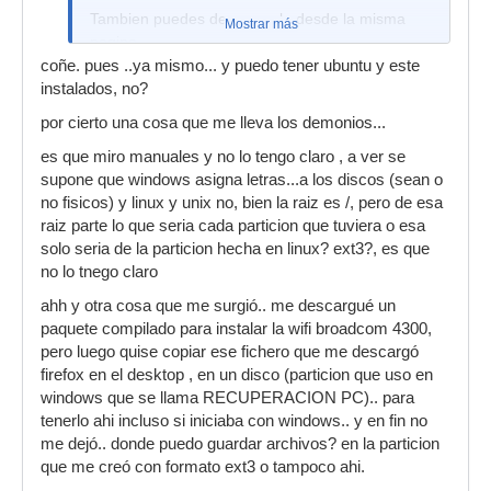
Tambien puedes descargarlo desde la misma
Mostrar más
pagina
coñe. pues ..ya mismo... y puedo tener ubuntu y este
Saludos
instalados, no?
por cierto una cosa que me lleva los demonios...
es que miro manuales y no lo tengo claro , a ver se
supone que windows asigna letras...a los discos (sean o
no fisicos) y linux y unix no, bien la raiz es /, pero de esa
raiz parte lo que seria cada particion que tuviera o esa
solo seria de la particion hecha en linux? ext3?, es que
no lo tnego claro
ahh y otra cosa que me surgió.. me descargué un
paquete compilado para instalar la wifi broadcom 4300,
pero luego quise copiar ese fichero que me descargó
firefox en el desktop , en un disco (particion que uso en
windows que se llama RECUPERACION PC).. para
tenerlo ahi incluso si iniciaba con windows.. y en fin no
me dejó.. donde puedo guardar archivos? en la particion
que me creó con formato ext3 o tampoco ahi.