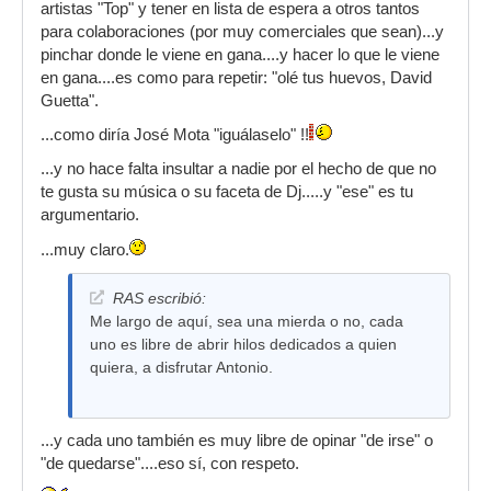
artistas "Top" y tener en lista de espera a otros tantos
para colaboraciones (por muy comerciales que sean)...y
pinchar donde le viene en gana....y hacer lo que le viene
en gana....es como para repetir: "olé tus huevos, David
Guetta".
...como diría José Mota "iguálaselo" !!
...y no hace falta insultar a nadie por el hecho de que no
te gusta su música o su faceta de Dj.....y "ese" es tu
argumentario.
...muy claro.
RAS escribió:
Me largo de aquí, sea una mierda o no, cada
uno es libre de abrir hilos dedicados a quien
quiera, a disfrutar Antonio.
...y cada uno también es muy libre de opinar "de irse" o
"de quedarse"....eso sí, con respeto.