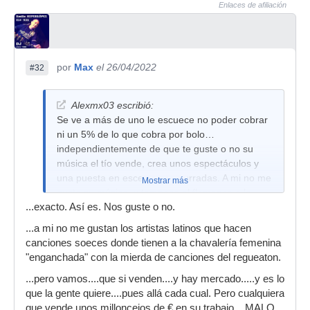
Enlaces de afiliación
por
Max
el 26/04/2022
#32
Alexmx03 escribió:
Se ve a más de uno le escuece no poder cobrar
ni un 5% de lo que cobra por bolo…
independientemente de que te guste o no su
música el tío vende, crea unos espectáculos y
una puesta en escena muy curradas. A mi no me
Mostrar más
gusta su música, y tampoco el flamenco o la
...exacto. Así es. Nos guste o no.
música latina, pero eso no implica descalificar en
automático o despreciar lo que hacen otros… Si
...a mi no me gustan los artistas latinos que hacen
el tío cobra lo que cobra es porque genera más
canciones soeces donde tienen a la chavalería femenina
de lo que pide.
"enganchada" con la mierda de canciones del regueaton.
...pero vamos....que si venden....y hay mercado.....y es lo
que la gente quiere....pues allá cada cual. Pero cualquiera
que vende unos milloncejos de € en su trabajo....MALO