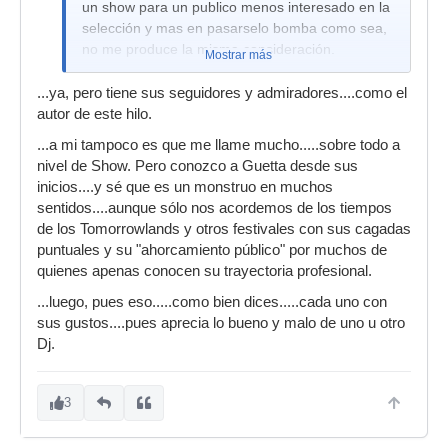
un show para un publico menos interesado en la
selección y mas en pasarselo bomba como sea,
no me produce la misma consideración.
Mostrar más
...ya, pero tiene sus seguidores y admiradores....como el
autor de este hilo.
...a mi tampoco es que me llame mucho.....sobre todo a
nivel de Show. Pero conozco a Guetta desde sus
inicios....y sé que es un monstruo en muchos
sentidos....aunque sólo nos acordemos de los tiempos
de los Tomorrowlands y otros festivales con sus cagadas
puntuales y su "ahorcamiento público" por muchos de
quienes apenas conocen su trayectoria profesional.
...luego, pues eso.....como bien dices.....cada uno con
sus gustos....pues aprecia lo bueno y malo de uno u otro
Dj.
3