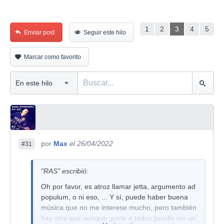
1
2
3
4
5
Enviar post
Seguir este hilo
Marcar como favorito
por
Max
el 26/04/2022
#31
"RAS" escribió:
Oh por favor, es atroz llamar jetta, argumento ad
populum, o ni eso, ... Y sí, puede haber buena
música que no me interese mucho, pero también
hay otra que aunque guste a todos puede ser un