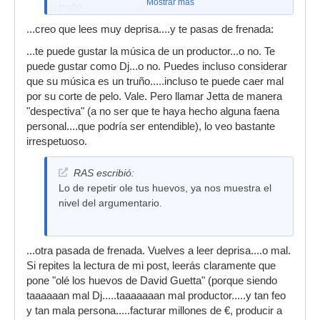
Mostrar más
truño.
...creo que lees muy deprisa....y te pasas de frenada:
...te puede gustar la música de un productor...o no. Te
puede gustar como Dj...o no. Puedes incluso considerar
que su música es un truño.....incluso te puede caer mal
por su corte de pelo. Vale. Pero llamar Jetta de manera
"despectiva" (a no ser que te haya hecho alguna faena
personal....que podría ser entendible), lo veo bastante
irrespetuoso.
RAS escribió:
Lo de repetir ole tus huevos, ya nos muestra el
nivel del argumentario.
...otra pasada de frenada. Vuelves a leer deprisa....o mal.
Si repites la lectura de mi post, leerás claramente que
pone "olé los huevos de David Guetta" (porque siendo
taaaaaan mal Dj.....taaaaaaan mal productor.....y tan feo
y tan mala persona.....facturar millones de €, producir a