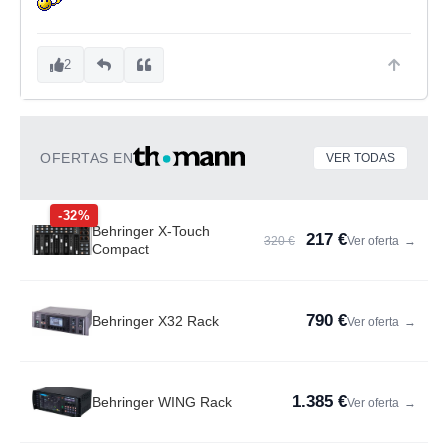
2
OFERTAS EN
VER TODAS
-32%
Behringer X-Touch
217 €
320 €
Ver oferta
→
Compact
790 €
Behringer X32 Rack
Ver oferta
→
1.385 €
Behringer WING Rack
Ver oferta
→