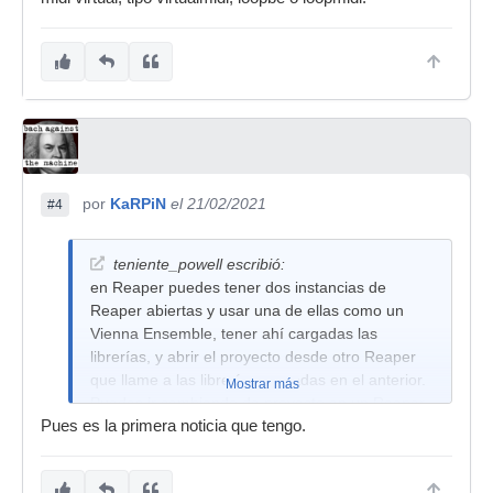
por
KaRPiN
el 21/02/2021
#4
teniente_powell escribió:
en Reaper puedes tener dos instancias de
Reaper abiertas y usar una de ellas como un
Vienna Ensemble, tener ahí cargadas las
librerías, y abrir el proyecto desde otro Reaper
que llame a las librerías cargadas en el anterior.
Mostrar más
Puedes ir cambiando de proyecto en un Reaper,
Pues es la primera noticia que tengo.
y las librerías en el otro no sufrir ningún cambio.