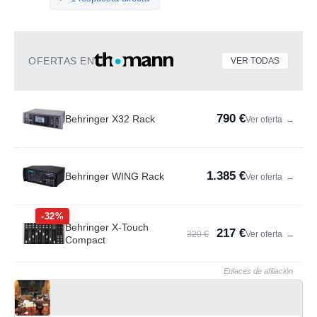
OFERTAS EN
VER TODAS
790 €
Behringer X32 Rack
Ver oferta
→
1.385 €
Behringer WING Rack
Ver oferta
→
-32%
Behringer X-Touch
217 €
320 €
Ver oferta
→
Compact
Enlaces de afiliación