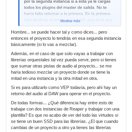
por la segunda instancia si a ésta ya le cargas
todos los plugins del master de salida. No te
haría falta retornar a la primera. En la primera
sólo tendrías el proyecto en midi, que es lo que
Mostrar más
cambia de un proyecto a otro. En la segunda
Hombre... se puede hacer tal y como dices... pero
tendrías la plantilla con la orquesta y los plugins
entonces el proyecto lo tendrás en esa segunda instancia
de audio, y por ahí mismo ya sacas el audio.
básicamente (si lo vas a mezclar).
Además, en el caso de que solo vayas a trabajar con
librerías orquestales tal vez pueda servir, pero si tienes
que sumar otras pistas de audio al proyecto... se me
haría tedioso mezclar un proyecto donde se tiene la
mitad en una instancia y la otra mitad en otra.
Si es para utilizarlo como VEP todavía, pero ahí hay un
retorno del audio al DAW para operar en el proyecto.
De todas formas... ¿Qué diferencia hay entre esto de
trabajar con dos instancias de Reaper y trabajar con una
plantilla? Es que no acabo de ver del todo las virtudes si
se tiene un buen SSD para las librerías. ¿El que cuando
cambias de un proyecto a otro ya tienes las librerías